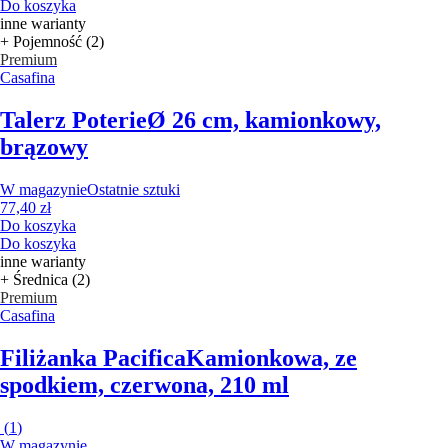
Do koszyka
inne warianty
+ Pojemność (2)
Premium
Casafina
Talerz Poterie
Ø 26 cm, kamionkowy,
brązowy
W magazynie
Ostatnie sztuki
77,40 zł
Do koszyka
Do koszyka
inne warianty
+ Średnica (2)
Premium
Casafina
Filiżanka Pacifica
Kamionkowa, ze
spodkiem, czerwona, 210 ml
(
1
)
W magazynie