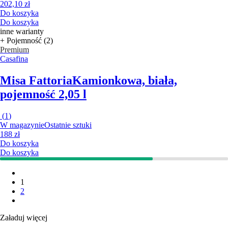
202,10 zł
Do koszyka
Do koszyka
inne warianty
+ Pojemność (2)
Premium
Casafina
Misa Fattoria
Kamionkowa, biała,
pojemność 2,05 l
(
1
)
W magazynie
Ostatnie sztuki
188 zł
Do koszyka
Do koszyka
1
2
Załaduj więcej