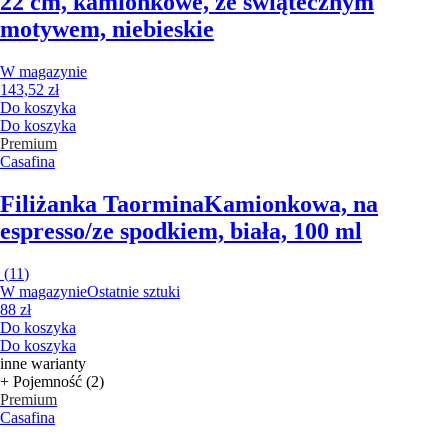
22 cm, kamionkowe, ze świątecznym
motywem, niebieskie
W magazynie
143,52 zł
Do koszyka
Do koszyka
Premium
Casafina
Filiżanka Taormina
Kamionkowa, na
espresso/ze spodkiem, biała, 100 ml
(
11
)
W magazynie
Ostatnie sztuki
88 zł
Do koszyka
Do koszyka
inne warianty
+ Pojemność (2)
Premium
Casafina