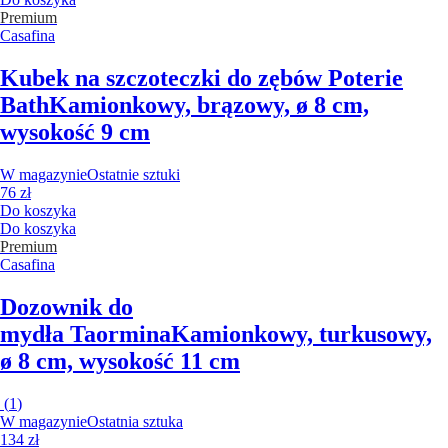
Premium
Casafina
Kubek na szczoteczki do zębów Poterie
Bath
Kamionkowy, brązowy, ø 8 cm,
wysokość 9 cm
W magazynie
Ostatnie sztuki
76 zł
Do koszyka
Do koszyka
Premium
Casafina
Dozownik do
mydła Taormina
Kamionkowy, turkusowy,
ø 8 cm, wysokość 11 cm
(
1
)
W magazynie
Ostatnia sztuka
134 zł