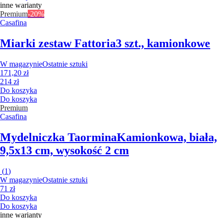
inne warianty
Premium
-20%
Casafina
Miarki zestaw Fattoria
3 szt., kamionkowe
W magazynie
Ostatnie sztuki
171,20 zł
214 zł
Do koszyka
Do koszyka
Premium
Casafina
Mydelniczka Taormina
Kamionkowa, biała,
9,5x13 cm, wysokość 2 cm
(
1
)
W magazynie
Ostatnie sztuki
71 zł
Do koszyka
Do koszyka
inne warianty