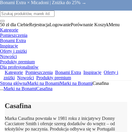
Bonami Extra × Micadoni |
Zniżka do 25% →
50 zł dla Ciebie
Rejestracja
Logowanie
Porównanie
Koszyk
Menu
Kategorie
Pomieszczenia
Bonami Extra
Inspiracje
Oferty i zniżki
Nowości
Produkty premium
Dla profesjonalistów
Kategorie
Pomieszczenia
Bonami Extra
Inspiracje
Oferty i
zniżki
Nowości
Produkty premium
Strona główna
Marki na Bonami
Marki na Bonami
Casafina
...
Marki na Bonami
Casafina
Casafina
Marka Casafina powstała w 1981 roku z inicjatywy Donny
Cacciatore Smith i oferuje szereg dodatków do wnętrz – od
tekstyliów po naczynia. Produkcja odbywa się w Portugalii