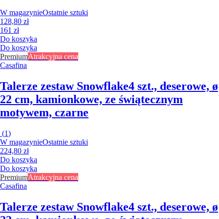
W magazynie
Ostatnie sztuki
128,80 zł
161 zł
Do koszyka
Do koszyka
Premium
Atrakcyjna cena
Casafina
Talerze zestaw Snowflake
4 szt., deserowe, ø
22 cm, kamionkowe, ze świątecznym
motywem, czarne
(
1
)
W magazynie
Ostatnie sztuki
224,80 zł
Do koszyka
Do koszyka
Premium
Atrakcyjna cena
Casafina
Talerze zestaw Snowflake
4 szt., deserowe, ø