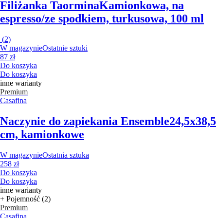
Filiżanka Taormina
Kamionkowa, na
espresso/ze spodkiem, turkusowa, 100 ml
(
2
)
W magazynie
Ostatnie sztuki
87 zł
Do koszyka
Do koszyka
inne warianty
Premium
Casafina
Naczynie do zapiekania Ensemble
24,5x38,5
cm, kamionkowe
W magazynie
Ostatnia sztuka
258 zł
Do koszyka
Do koszyka
inne warianty
+ Pojemność (2)
Premium
Casafina