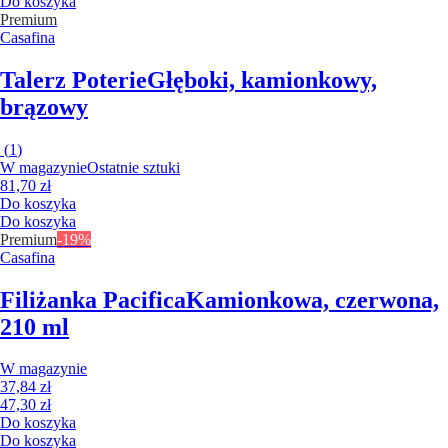
Do koszyka
Premium
Casafina
Talerz Poterie
Głęboki, kamionkowy,
brązowy
(
1
)
W magazynie
Ostatnie sztuki
81,70 zł
Do koszyka
Do koszyka
Premium
-19%
Casafina
Filiżanka Pacifica
Kamionkowa, czerwona,
210 ml
W magazynie
37,84 zł
47,30 zł
Do koszyka
Do koszyka