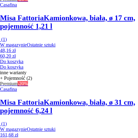
Casafina
Misa Fattoria
Kamionkowa, biała, ø 17 cm,
pojemność 1,21 l
(
1
)
W magazynie
Ostatnie sztuki
48,16 zł
60,20 zł
Do koszyka
Do koszyka
inne warianty
+ Pojemność (2)
Premium
-20%
Casafina
Misa Fattoria
Kamionkowa, biała, ø 31 cm,
pojemność 6,24 l
(
1
)
W magazynie
Ostatnie sztuki
161,68 zł