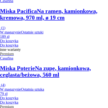
Casafina
Miska Pacifica
Na ramen, kamionkowa,
kremowa, 970 ml, ø 19 cm
(
1
)
W magazynie
Ostatnie sztuki
189 zł
Do koszyka
Do koszyka
inne warianty
Premium
Casafina
Miska Poterie
Na zupę, kamionkowa,
ceglasta/beżowa, 560 ml
(
4
)
W magazynie
Ostatnia sztuka
79 zł
Do koszyka
Do koszyka
Premium