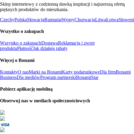
Sklep internetowy z codzienną dawką inspiracji i najszerszą ofertą
pięknych produktów do mieszkania.
Czechy
Polska
Słowacja
Rumunia
Węgry
Chorwacja
Litwa
Łotwa
Słoweni
Wszystko o zakupach
Wszystko o zakupach
Dostawa
Reklamacja i zwrot
produktu
Płatność
Jak działają rabaty
Więcej o Bonami
Kontakty
O nas
Marki na Bonami
Karty podarunkowe
Dla firm
Bonami
Business
Dla mediów
Program partnerski
BonamiStar
Pobierz aplikację mobilną
Obserwuj nas w mediach społecznościowych