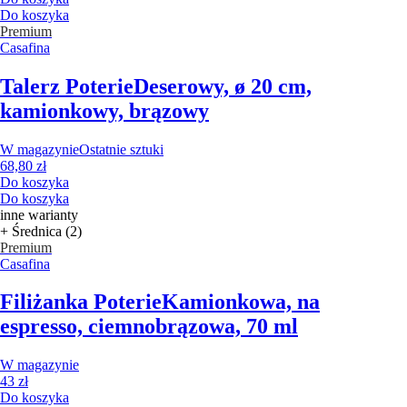
Do koszyka
Premium
Casafina
Talerz Poterie
Deserowy, ø 20 cm,
kamionkowy, brązowy
W magazynie
Ostatnie sztuki
68,80 zł
Do koszyka
Do koszyka
inne warianty
+ Średnica (2)
Premium
Casafina
Filiżanka Poterie
Kamionkowa, na
espresso, ciemnobrązowa, 70 ml
W magazynie
43 zł
Do koszyka