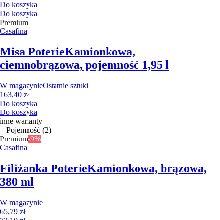
Do koszyka
Do koszyka
Premium
Casafina
Misa Poterie
Kamionkowa,
ciemnobrązowa, pojemność 1,95 l
W magazynie
Ostatnie sztuki
163,40 zł
Do koszyka
Do koszyka
inne warianty
+ Pojemność (2)
Premium
-9%
Casafina
Filiżanka Poterie
Kamionkowa, brązowa,
380 ml
W magazynie
65,79 zł