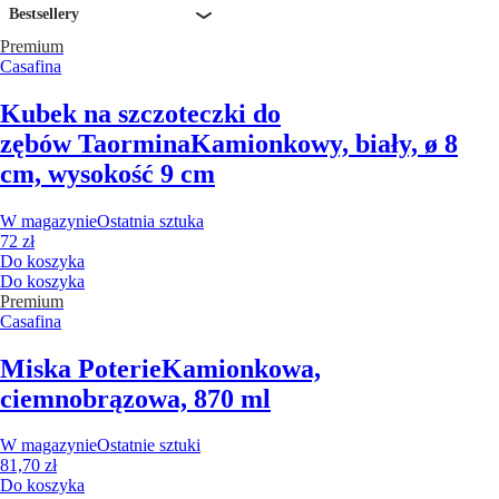
Bestsellery
Premium
Casafina
Kubek na szczoteczki do
zębów Taormina
Kamionkowy, biały, ø 8
cm, wysokość 9 cm
W magazynie
Ostatnia sztuka
72 zł
Do koszyka
Do koszyka
Premium
Casafina
Miska Poterie
Kamionkowa,
ciemnobrązowa, 870 ml
W magazynie
Ostatnie sztuki
81,70 zł
Do koszyka