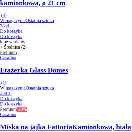
kamionkowa, ø 21 cm
(
4
)
W magazynie
Ostatnia sztuka
78 zł
Do koszyka
Do koszyka
inne warianty
+ Średnica (2)
Premium
Casafina
Etażerka Glass Domes
(
1
)
W magazynie
Ostatnia sztuka
388 zł
Do koszyka
Do koszyka
Premium
-20%
Casafina
Miska na jajka Fattoria
Kamionkowa, biała