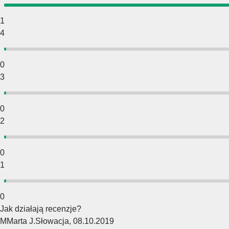
1
4
0
3
0
2
0
1
0
Jak działają recenzje?
M
Marta J.
Słowacja
,
08.10.2019