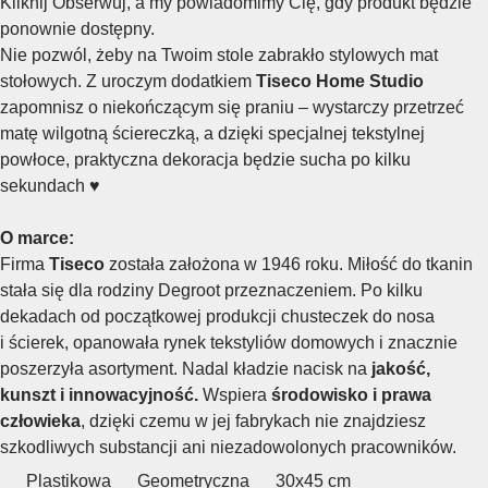
Kliknij Obserwuj, a my powiadomimy Cię, gdy produkt będzie
ponownie dostępny.
Nie pozwól, żeby na Twoim stole zabrakło stylowych mat
stołowych. Z uroczym dodatkiem
Tiseco Home Studio
zapomnisz o niekończącym się praniu – wystarczy przetrzeć
matę wilgotną ściereczką, a dzięki specjalnej tekstylnej
powłoce, praktyczna dekoracja będzie sucha po kilku
sekundach ♥
O marce:
Firma
Tiseco
została założona w 1946 roku. Miłość do tkanin
stała się dla rodziny Degroot przeznaczeniem. Po kilku
dekadach od początkowej produkcji chusteczek do nosa
i ścierek, opanowała rynek tekstyliów domowych i znacznie
poszerzyła asortyment. Nadal kładzie nacisk na
jakość,
kunszt i innowacyjność.
Wspiera
środowisko i prawa
człowieka
, dzięki czemu w jej fabrykach nie znajdziesz
szkodliwych substancji ani niezadowolonych pracowników.
Plastikowa
Geometryczna
30x45 cm