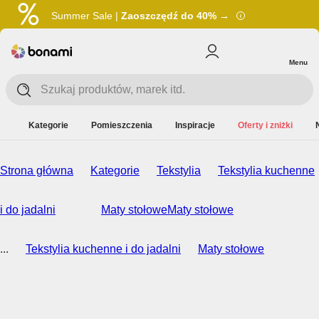
Summer Sale |
Zaoszczędź do 40% →
Menu
Kategorie
Pomieszczenia
Inspiracje
Oferty i zniżki
Strona główna
Kategorie
Tekstylia
Tekstylia kuchenne
i do jadalni
Maty stołowe
Maty stołowe
...
Tekstylia kuchenne i do jadalni
Maty stołowe