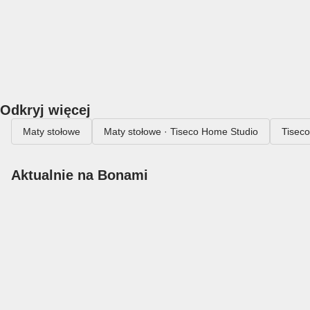
Odkryj więcej
Maty stołowe
Maty stołowe · Tiseco Home Studio
Tisec
Aktualnie na Bonami
Summer Sale do
-40%