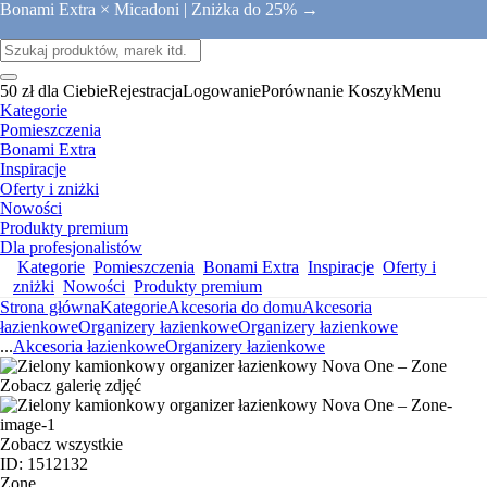
Bonami Extra × Micadoni |
Zniżka do 25% →
50 zł dla Ciebie
Rejestracja
Logowanie
Porównanie
Koszyk
Menu
Kategorie
Pomieszczenia
Bonami Extra
Inspiracje
Oferty i zniżki
Nowości
Produkty premium
Dla profesjonalistów
Kategorie
Pomieszczenia
Bonami Extra
Inspiracje
Oferty i
zniżki
Nowości
Produkty premium
Strona główna
Kategorie
Akcesoria do domu
Akcesoria
łazienkowe
Organizery łazienkowe
Organizery łazienkowe
...
Akcesoria łazienkowe
Organizery łazienkowe
Zobacz galerię zdjęć
Zobacz wszystkie
ID: 1512132
Zone