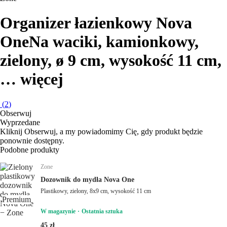
Organizer łazienkowy Nova
One
Na waciki, kamionkowy,
zielony, ø 9 cm, wysokość 11 cm
,
…
więcej
(
2
)
Obserwuj
Wyprzedane
Kliknij Obserwuj, a my powiadomimy Cię, gdy produkt będzie
ponownie dostępny.
Podobne produkty
Zone
Dozownik do mydła Nova One
Plastikowy, zielony, 8x9 cm, wysokość 11 cm
Premium
W magazynie
Ostatnia sztuka
45 zł