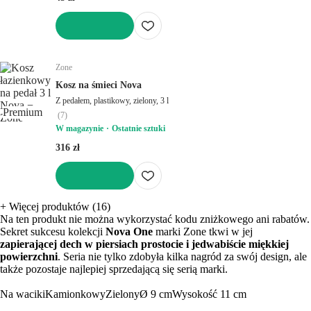
DO KOSZYKA
Zone
Kosz na śmieci Nova
Z pedałem, plastikowy, zielony, 3 l
Premium
(
7
)
W magazynie
Ostatnie sztuki
316 zł
DO KOSZYKA
+
Więcej produktów (16)
Na ten produkt nie można wykorzystać kodu zniżkowego ani rabatów.
Sekret sukcesu kolekcji
Nova One
marki Zone tkwi w jej
zapierającej dech w piersiach prostocie i jedwabiście miękkiej
powierzchni
. Seria nie tylko zdobyła kilka nagród za swój design, ale
także pozostaje najlepiej sprzedającą się serią marki.
Na waciki
Kamionkowy
Zielony
Ø 9 cm
Wysokość 11 cm