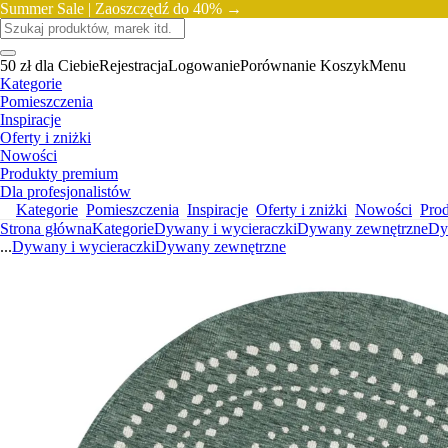
Summer Sale |
Zaoszczędź do 40% →
50 zł dla Ciebie
Rejestracja
Logowanie
Porównanie
Koszyk
Menu
Kategorie
Pomieszczenia
Inspiracje
Oferty i zniżki
Nowości
Produkty premium
Dla profesjonalistów
Kategorie
Pomieszczenia
Inspiracje
Oferty i zniżki
Nowości
Pro
Strona główna
Kategorie
Dywany i wycieraczki
Dywany zewnętrzne
Dy
...
Dywany i wycieraczki
Dywany zewnętrzne