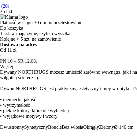
(
20
)
351 zł
Płatność w ciągu 30 dni po przetestowaniu
Do koszyka
1 szt. w magazynie, szybka wysyłka
Kolejne > 5 szt. na zamówienie
Dostawa na adres
Od 11 zł
·
PN 10 – ŚR 12.08.
Więcej
Dywany NORTHRUGS możesz umieścić zarówno wewnątrz, jak i na zewną
wilgotną ściereczką.
Dywan NORTHRUGS jest praktyczny, estetyczny i miły w dotyku. Po
• niemiecką jakość
• wytrzymałość
• piękne kolory, które nie wybledną
• wyjątkowe motywy i wzory
Dwustronny
Syntetyczny
Bouclé
Bez włosia
Okrągły
Zielony
Ø 140 cm