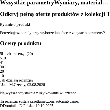
Wszystkie parametry
Wymiary, materiał…
Odkryj pełną ofertę produktów z kolekcji 
Pytanie o produkt
Potrzebujesz porady przy wyborze lub chcesz zapytać o parametry?
Oceny produktu
5
Liczba recenzji
(
20
)
5
19
4
1
3
0
2
0
1
0
Jak działają recenzje?
J
Jana M.
Czechy
,
05.08.2026
Najwyższa satysfakcja z użytkowania w łazience.
Ta recenzja została przetłumaczona automatycznie.
D
Dominika D.
Polska
,
10.10.2025