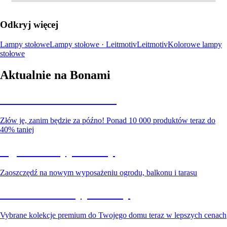
Odkryj więcej
Lampy stołowe
Lampy stołowe · Leitmotiv
Leitmotiv
Kolorowe lampy
stołowe
Aktualnie na Bonami
Summer Sale do -40%
Złów je, zanim będzie za późno! Ponad 10 000 produktów teraz do
40% taniej
Ogród na wyprzedaży
Zaoszczędź na nowym wyposażeniu ogrodu, balkonu i tarasu
Premium na wyprzedaży
Vybrane kolekcje premium do Twojego domu teraz w lepszych cenach