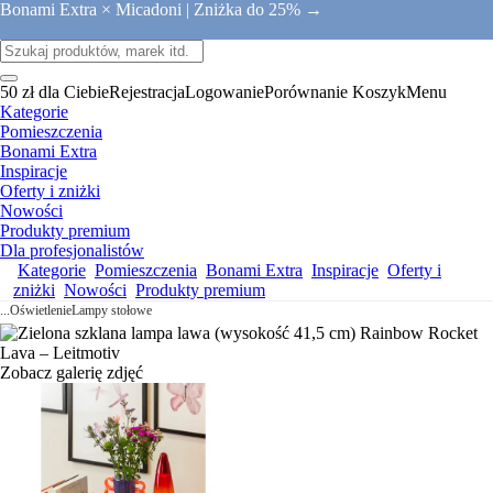
Bonami Extra × Micadoni |
Zniżka do 25% →
50 zł dla Ciebie
Rejestracja
Logowanie
Porównanie
Koszyk
Menu
Kategorie
Pomieszczenia
Bonami Extra
Inspiracje
Oferty i zniżki
Nowości
Produkty premium
Dla profesjonalistów
Kategorie
Pomieszczenia
Bonami Extra
Inspiracje
Oferty i
zniżki
Nowości
Produkty premium
...
Oświetlenie
Lampy stołowe
Zobacz galerię zdjęć