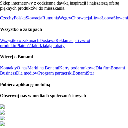
Sklep internetowy z codzienną dawką inspiracji i najszerszą ofertą
pięknych produktów do mieszkania.
Czechy
Polska
Słowacja
Rumunia
Węgry
Chorwacja
Litwa
Łotwa
Słoweni
Wszystko o zakupach
Wszystko o zakupach
Dostawa
Reklamacja i zwrot
produktu
Płatność
Jak działają rabaty
Więcej o Bonami
Kontakty
O nas
Marki na Bonami
Karty podarunkowe
Dla firm
Bonami
Business
Dla mediów
Program partnerski
BonamiStar
Pobierz aplikację mobilną
Obserwuj nas w mediach społecznościowych