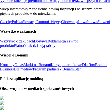
Vybrane kolekcje premium do Twojego domu teraz w lepszych cenach
Sklep internetowy z codzienną dawką inspiracji i najszerszą ofertą
pięknych produktów do mieszkania.
Czechy
Polska
Słowacja
Rumunia
Węgry
Chorwacja
Litwa
Łotwa
Słoweni
Wszystko o zakupach
Wszystko o zakupach
Dostawa
Reklamacja i zwrot
produktu
Płatność
Jak działają rabaty
Więcej o Bonami
Kontakty
O nas
Marki na Bonami
Karty podarunkowe
Dla firm
Bonami
Business
Dla mediów
Program partnerski
BonamiStar
Pobierz aplikację mobilną
Obserwuj nas w mediach społecznościowych