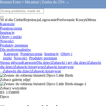
Bonami Extra × Micadoni |
Zniżka do 25% →
50 zł dla Ciebie
Rejestracja
Logowanie
Porównanie
Koszyk
Menu
Kategorie
Pomieszczenia
Inspiracje
Oferty i zniżki
Nowości
Produkty premium
Dla profesjonalistów
Kategorie
Pomieszczenia
Inspiracje
Oferty i
zniżki
Nowości
Produkty premium
Strona główna
Kategorie
Dla dzieci
Zabawki i gry dla dzieci
Zabawki
dla dzieci
Zabawki kreatywne
Zabawki kreatywne
...
Zabawki dla dzieci
Zabawki kreatywne
Zobacz galerię zdjęć
Zobacz wszystkie
ID: 1358899
Djeco