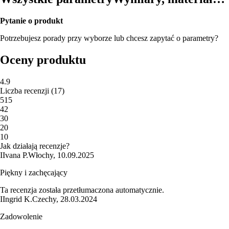
Pytanie o produkt
Potrzebujesz porady przy wyborze lub chcesz zapytać o parametry?
Oceny produktu
4.9
Liczba recenzji
(
17
)
5
15
4
2
3
0
2
0
1
0
Jak działają recenzje?
I
Ivana P.
Włochy
,
10.09.2025
Piękny i zachęcający
Ta recenzja została przetłumaczona automatycznie.
I
Ingrid K.
Czechy
,
28.03.2024
Zadowolenie