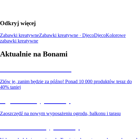
Odkryj więcej
Zabawki kreatywne
Zabawki kreatywne · Djeco
Djeco
Kolorowe
zabawki kreatywne
Aktualnie na Bonami
Summer Sale do -40%
Złów je, zanim będzie za późno! Ponad 10 000 produktów teraz do
40% taniej
Ogród na wyprzedaży
Zaoszczędź na nowym wyposażeniu ogrodu, balkonu i tarasu
Premium na wyprzedaży