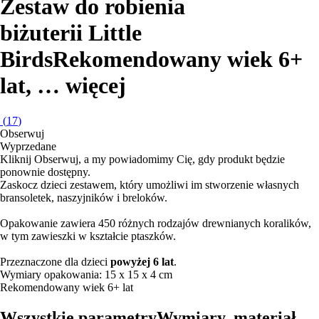
Zestaw do robienia
biżuterii Little
Birds
Rekomendowany wiek 6+
lat
, …
więcej
(
17
)
Obserwuj
Wyprzedane
Kliknij Obserwuj, a my powiadomimy Cię, gdy produkt będzie
ponownie dostępny.
Zaskocz dzieci zestawem, który umożliwi im stworzenie własnych
bransoletek, naszyjników i breloków.
Opakowanie zawiera 450 różnych rodzajów drewnianych koralików,
w tym zawieszki w kształcie ptaszków.
Przeznaczone dla dzieci
powyżej 6 lat
.
Wymiary opakowania: 15 x 15 x 4 cm
Rekomendowany wiek 6+ lat
Wszystkie parametry
Wymiary, materiał…