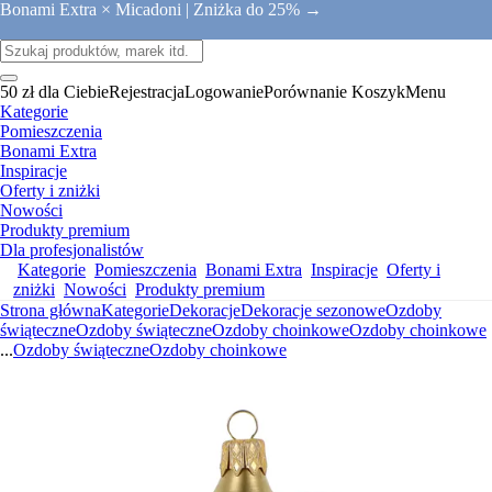
Bonami Extra × Micadoni |
Zniżka do 25% →
50 zł dla Ciebie
Rejestracja
Logowanie
Porównanie
Koszyk
Menu
Kategorie
Pomieszczenia
Bonami Extra
Inspiracje
Oferty i zniżki
Nowości
Produkty premium
Dla profesjonalistów
Kategorie
Pomieszczenia
Bonami Extra
Inspiracje
Oferty i
zniżki
Nowości
Produkty premium
Strona główna
Kategorie
Dekoracje
Dekoracje sezonowe
Ozdoby
świąteczne
Ozdoby świąteczne
Ozdoby choinkowe
Ozdoby choinkowe
...
Ozdoby świąteczne
Ozdoby choinkowe