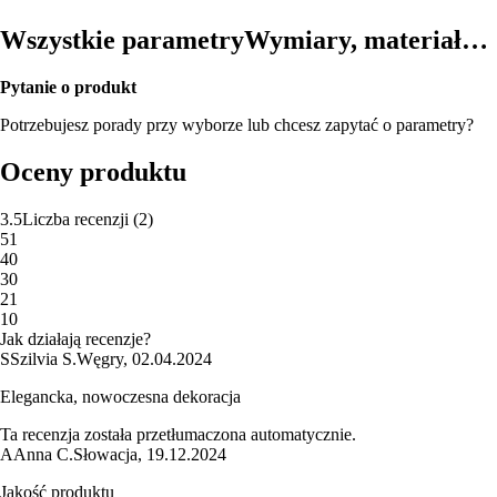
Wszystkie parametry
Wymiary, materiał…
Pytanie o produkt
Potrzebujesz porady przy wyborze lub chcesz zapytać o parametry?
Oceny produktu
3.5
Liczba recenzji
(
2
)
5
1
4
0
3
0
2
1
1
0
Jak działają recenzje?
S
Szilvia S.
Węgry
,
02.04.2024
Elegancka, nowoczesna dekoracja
Ta recenzja została przetłumaczona automatycznie.
A
Anna C.
Słowacja
,
19.12.2024
Jakość produktu