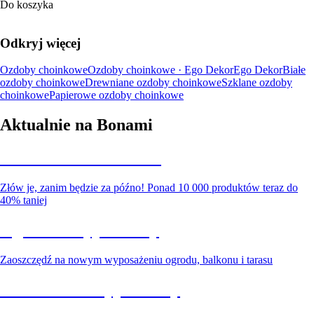
Do koszyka
Odkryj więcej
Ozdoby choinkowe
Ozdoby choinkowe · Ego Dekor
Ego Dekor
Białe
ozdoby choinkowe
Drewniane ozdoby choinkowe
Szklane ozdoby
choinkowe
Papierowe ozdoby choinkowe
Aktualnie na Bonami
Summer Sale do -40%
Złów je, zanim będzie za późno! Ponad 10 000 produktów teraz do
40% taniej
Ogród na wyprzedaży
Zaoszczędź na nowym wyposażeniu ogrodu, balkonu i tarasu
Premium na wyprzedaży