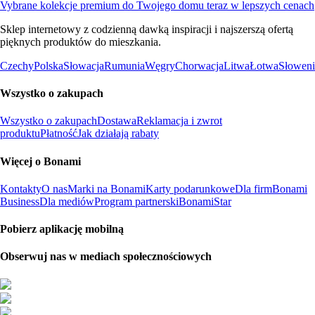
Vybrane kolekcje premium do Twojego domu teraz w lepszych cenach
Sklep internetowy z codzienną dawką inspiracji i najszerszą ofertą
pięknych produktów do mieszkania.
Czechy
Polska
Słowacja
Rumunia
Węgry
Chorwacja
Litwa
Łotwa
Słoweni
Wszystko o zakupach
Wszystko o zakupach
Dostawa
Reklamacja i zwrot
produktu
Płatność
Jak działają rabaty
Więcej o Bonami
Kontakty
O nas
Marki na Bonami
Karty podarunkowe
Dla firm
Bonami
Business
Dla mediów
Program partnerski
BonamiStar
Pobierz aplikację mobilną
Obserwuj nas w mediach społecznościowych