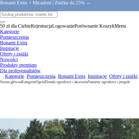
Bonami Extra × Micadoni |
Zniżka do 25% →
50 zł dla Ciebie
Rejestracja
Logowanie
Porównanie
Koszyk
Menu
Kategorie
Pomieszczenia
Bonami Extra
Inspiracje
Oferty i zniżki
Nowości
Produkty premium
Dla profesjonalistów
Kategorie
Pomieszczenia
Bonami Extra
Inspiracje
Oferty i zniżki
Strona główna
Kategorie
Ogród
Domki ogrodowe i akcesoria
Namioty ogrodowe i pergole