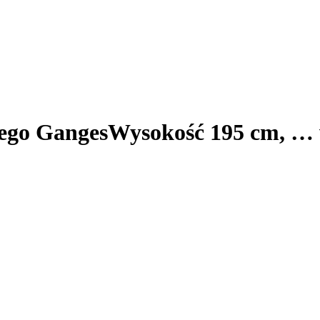
ego Ganges
Wysokość 195 cm
, …