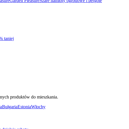
asure
Garden Pleasure
Szare namioty ogrodowe i pergole
% taniej
ięknych produktów do mieszkania.
a
Bułgaria
Estonia
Włochy