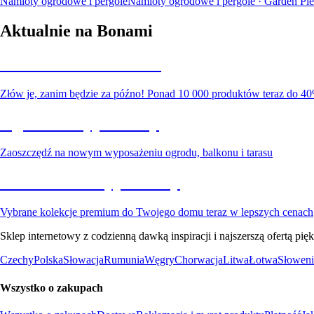
Namioty ogrodowe i pergole
Namioty ogrodowe i pergole · Garden Ple
Aktualnie na Bonami
Summer Sale do -40%
Złów je, zanim będzie za późno! Ponad 10 000 produktów teraz do 40
Ogród na wyprzedaży
Zaoszczędź na nowym wyposażeniu ogrodu, balkonu i tarasu
Premium na wyprzedaży
Vybrane kolekcje premium do Twojego domu teraz w lepszych cenach
Sklep internetowy z codzienną dawką inspiracji i najszerszą ofertą p
Czechy
Polska
Słowacja
Rumunia
Węgry
Chorwacja
Litwa
Łotwa
Słoweni
Wszystko o zakupach