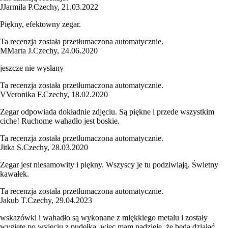
J
Jarmila P.
Czechy
,
21.03.2022
Piękny, efektowny zegar.
Ta recenzja została przetłumaczona automatycznie.
M
Marta J.
Czechy
,
24.06.2020
jeszcze nie wysłany
Ta recenzja została przetłumaczona automatycznie.
V
Veronika F.
Czechy
,
18.02.2020
Zegar odpowiada dokładnie zdjęciu. Są piękne i przede wszystkim
ciche! Ruchome wahadło jest boskie.
Ta recenzja została przetłumaczona automatycznie.
Jitka S.
Czechy
,
28.03.2020
Zegar jest niesamowity i piękny. Wszyscy je tu podziwiają. Świetny
kawałek.
Ta recenzja została przetłumaczona automatycznie.
Jakub T.
Czechy
,
29.04.2023
wskazówki i wahadło są wykonane z miękkiego metalu i zostały
wygięte po wyjęciu z pudełka, więc mam nadzieję, że będą działać,