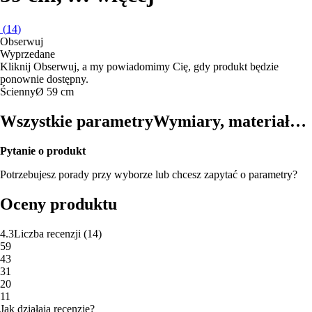
(
14
)
Obserwuj
Wyprzedane
Kliknij Obserwuj, a my powiadomimy Cię, gdy produkt będzie
ponownie dostępny.
Ścienny
Ø 59 cm
Wszystkie parametry
Wymiary, materiał…
Pytanie o produkt
Potrzebujesz porady przy wyborze lub chcesz zapytać o parametry?
Oceny produktu
4.3
Liczba recenzji
(
14
)
5
9
4
3
3
1
2
0
1
1
Jak działają recenzje?