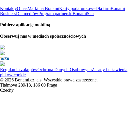
Kontakty
O nas
Marki na Bonami
Karty podarunkowe
Dla firm
Bonami
Business
Dla mediów
Program partnerski
BonamiStar
Pobierz aplikację mobilną
Obserwuj nas w mediach społecznościowych
Regulamin zakupów
Ochrona Danych Osobowych
Zasady i ustawienia
plików cookie
© 2026 Bonami.cz, a.s. Wszystkie prawa zastrzeżone.
Thámova 289/13, 186 00 Praga
Czechy