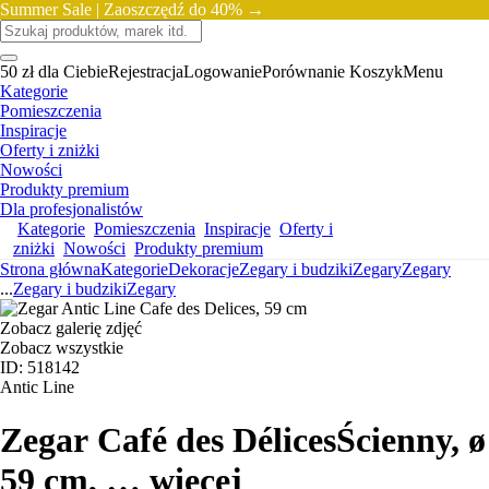
Summer Sale |
Zaoszczędź do 40% →
50 zł dla Ciebie
Rejestracja
Logowanie
Porównanie
Koszyk
Menu
Kategorie
Pomieszczenia
Inspiracje
Oferty i zniżki
Nowości
Produkty premium
Dla profesjonalistów
Kategorie
Pomieszczenia
Inspiracje
Oferty i
zniżki
Nowości
Produkty premium
Strona główna
Kategorie
Dekoracje
Zegary i budziki
Zegary
Zegary
...
Zegary i budziki
Zegary
Zobacz galerię zdjęć
Zobacz wszystkie
ID: 518142
Antic Line
Zegar Café des Délices
Ścienny, ø
59 cm
, …
więcej