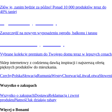
Złów je, zanim będzie za późno! Ponad 10 000 produktów teraz do
40% taniej
Ogród na wyprzedaży
Zaoszczędź na nowym wyposażeniu ogrodu, balkonu i tarasu
Premium na wyprzedaży
Vybrane kolekcje premium do Twojego domu teraz w lepszych cenach
Sklep internetowy z codzienną dawką inspiracji i najszerszą ofertą
pięknych produktów do mieszkania.
Czechy
Polska
Słowacja
Rumunia
Węgry
Chorwacja
Litwa
Łotwa
Słoweni
Wszystko o zakupach
Wszystko o zakupach
Dostawa
Reklamacja i zwrot
produktu
Płatność
Jak działają rabaty
Więcej o Bonami