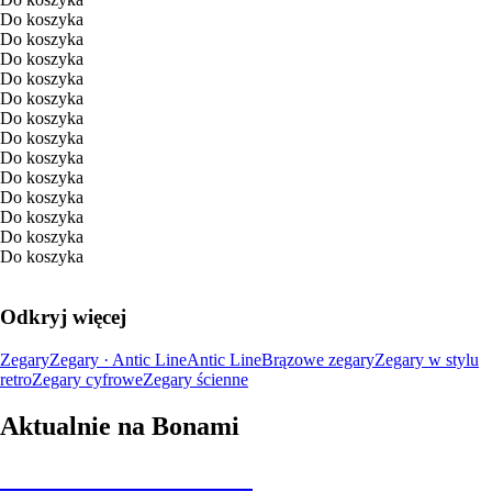
Do koszyka
Do koszyka
Do koszyka
Do koszyka
Do koszyka
Do koszyka
Do koszyka
Do koszyka
Do koszyka
Do koszyka
Do koszyka
Do koszyka
Do koszyka
Odkryj więcej
Zegary
Zegary · Antic Line
Antic Line
Brązowe zegary
Zegary w stylu
retro
Zegary cyfrowe
Zegary ścienne
Aktualnie na Bonami
Summer Sale do -40%