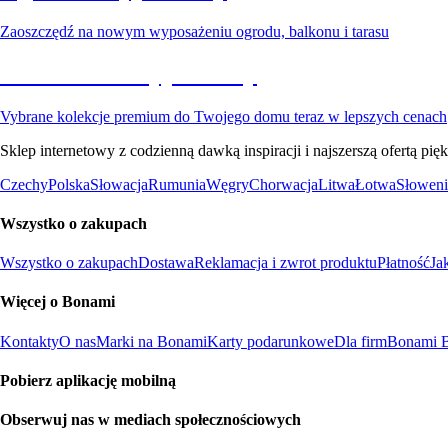
Zaoszczędź na nowym wyposażeniu ogrodu, balkonu i tarasu
Premium na wyprzedaży
Vybrane kolekcje premium do Twojego domu teraz w lepszych cenach
Sklep internetowy z codzienną dawką inspiracji i najszerszą ofertą p
Czechy
Polska
Słowacja
Rumunia
Węgry
Chorwacja
Litwa
Łotwa
Słoweni
Wszystko o zakupach
Wszystko o zakupach
Dostawa
Reklamacja i zwrot produktu
Płatność
Ja
Więcej o Bonami
Kontakty
O nas
Marki na Bonami
Karty podarunkowe
Dla firm
Bonami B
Pobierz aplikację mobilną
Obserwuj nas w mediach społecznościowych