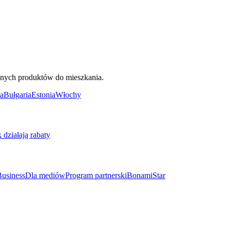
ięknych produktów do mieszkania.
a
Bułgaria
Estonia
Włochy
k działają rabaty
usiness
Dla mediów
Program partnerski
BonamiStar