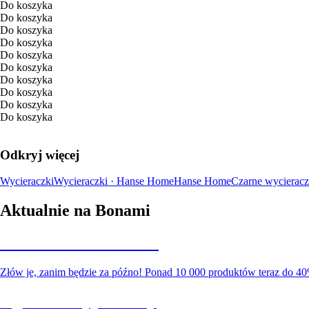
Do koszyka
Do koszyka
Do koszyka
Do koszyka
Do koszyka
Do koszyka
Do koszyka
Do koszyka
Do koszyka
Do koszyka
Odkryj więcej
Wycieraczki
Wycieraczki · Hanse Home
Hanse Home
Czarne wycieracz
Aktualnie na Bonami
Summer Sale do -40%
Złów je, zanim będzie za późno! Ponad 10 000 produktów teraz do 40
Ogród na wyprzedaży