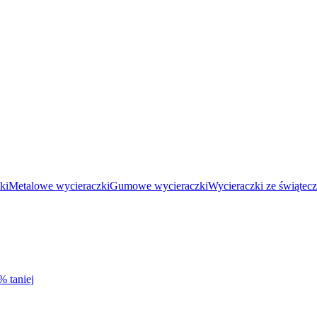
ki
Metalowe wycieraczki
Gumowe wycieraczki
Wycieraczki ze świąte
% taniej