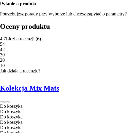
Pytanie o produkt
Potrzebujesz porady przy wyborze lub chcesz zapytać o parametry?
Oceny produktu
4.7
Liczba recenzji
(
6
)
5
4
4
2
3
0
2
0
1
0
Jak działają recenzje?
Kolekcja Mix Mats
Do koszyka
Do koszyka
Do koszyka
Do koszyka
Do koszyka
Do koszyka