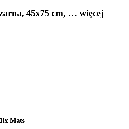
czarna, 45x75 cm
, …
więcej
Mix Mats