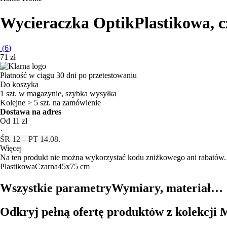
Wycieraczka Optik
Plastikowa, 
(
6
)
71 zł
Płatność w ciągu 30 dni po przetestowaniu
Do koszyka
1 szt. w magazynie, szybka wysyłka
Kolejne > 5 szt. na zamówienie
Dostawa na adres
Od 11 zł
·
ŚR 12 – PT 14.08.
Więcej
Na ten produkt nie można wykorzystać kodu zniżkowego ani rabatów.
Plastikowa
Czarna
45x75 cm
Wszystkie parametry
Wymiary, materiał…
Odkryj pełną ofertę produktów z kolekcji 