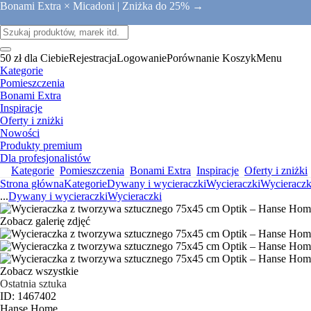
Bonami Extra × Micadoni |
Zniżka do 25% →
50 zł dla Ciebie
Rejestracja
Logowanie
Porównanie
Koszyk
Menu
Kategorie
Pomieszczenia
Bonami Extra
Inspiracje
Oferty i zniżki
Nowości
Produkty premium
Dla profesjonalistów
Kategorie
Pomieszczenia
Bonami Extra
Inspiracje
Oferty i zniżki
Strona główna
Kategorie
Dywany i wycieraczki
Wycieraczki
Wycieraczk
...
Dywany i wycieraczki
Wycieraczki
Zobacz galerię zdjęć
Zobacz wszystkie
Ostatnia sztuka
ID: 1467402
Hanse Home