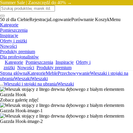
Summer Sale |
Zaoszczędź do 40% →
50 zł dla Ciebie
Rejestracja
Logowanie
Porównanie
Koszyk
Menu
Kategorie
Pomieszczenia
Inspiracje
Oferty i zniżki
Nowości
Produkty premium
Dla profesjonalistów
Kategorie
Pomieszczenia
Inspiracje
Oferty i
zniżki
Nowości
Produkty premium
Strona główna
Kategorie
Meble
Przechowywanie
Wieszaki i stojaki na
ubrania
Wieszaki
Wieszaki
...
Wieszaki i stojaki na ubrania
Wieszaki
Zobacz galerię zdjęć