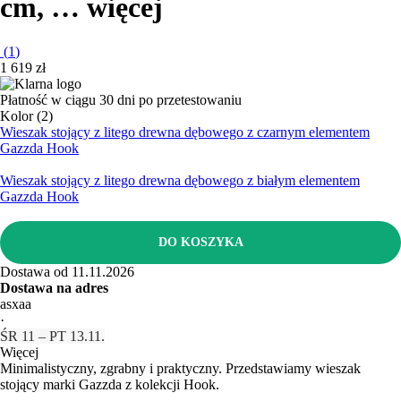
cm
, …
więcej
(
1
)
1 619 zł
Płatność w ciągu 30 dni po przetestowaniu
Kolor (2)
Wieszak stojący z litego drewna dębowego z czarnym elementem
Gazzda Hook
Wieszak stojący z litego drewna dębowego z białym elementem
Gazzda Hook
DO KOSZYKA
Dostawa od 11.11.2026
Dostawa na adres
asxaa
·
ŚR 11 – PT 13.11.
Więcej
Minimalistyczny, zgrabny i praktyczny. Przedstawiamy wieszak
stojący marki Gazzda z kolekcji Hook.