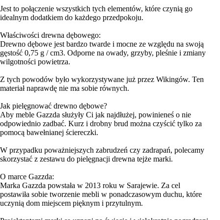
Jest to połączenie wszystkich tych elementów, które czynią go
idealnym dodatkiem do każdego przedpokoju.
Właściwości drewna dębowego:
Drewno dębowe jest bardzo twarde i mocne ze względu na swoją
gęstość 0,75 g / cm3. Odporne na owady, grzyby, pleśnie i zmiany
wilgotności powietrza.
Z tych powodów było wykorzystywane już przez Wikingów. Ten
materiał naprawdę nie ma sobie równych.
Jak pielęgnować drewno dębowe?
Aby meble Gazzda służyły Ci jak najdłużej, powinieneś o nie
odpowiednio zadbać. Kurz i drobny brud można czyścić tylko za
pomocą bawełnianej ściereczki.
W przypadku poważniejszych zabrudzeń czy zadrapań, polecamy
skorzystać z zestawu do pielęgnacji drewna tejże marki.
O marce Gazzda:
Marka Gazzda powstała w 2013 roku w Sarajewie. Za cel
postawiła sobie tworzenie mebli w ponadczasowym duchu, które
uczynią dom miejscem pięknym i przytulnym.