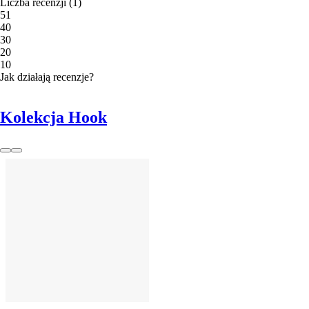
Liczba recenzji
(
1
)
5
1
4
0
3
0
2
0
1
0
Jak działają recenzje?
Kolekcja Hook