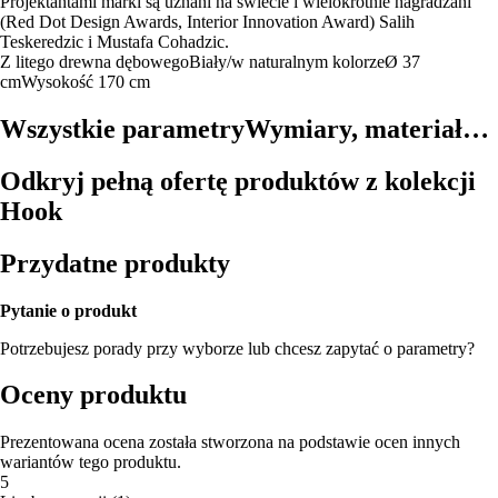
Projektantami marki są uznani na świecie i wielokrotnie nagradzani
(Red Dot Design Awards, Interior Innovation Award) Salih
Teskeredzic i Mustafa Cohadzic.
Z litego drewna dębowego
Biały/w naturalnym kolorze
Ø 37
cm
Wysokość 170 cm
Wszystkie parametry
Wymiary, materiał…
Odkryj pełną ofertę produktów z kolekcji
Hook
Przydatne produkty
Pytanie o produkt
Potrzebujesz porady przy wyborze lub chcesz zapytać o parametry?
Oceny produktu
Prezentowana ocena została stworzona na podstawie ocen innych
wariantów tego produktu.
5