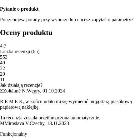
Pytanie o produkt
Potrzebujesz porady przy wyborze lub chcesz zapytać o parametry?
Oceny produktu
4.7
Liczba recenzji
(
65
)
5
53
4
9
3
2
2
0
1
1
Jak działają recenzje?
Z
Zoltánné N.
Węgry
,
01.10.2024
R E M E K, w końcu udało mi się wymienić moją starą plastikową
papierową naklejkę.
Ta recenzja została przetłumaczona automatycznie.
M
Miroslava V.
Czechy
,
18.11.2023
Funkcjonalny