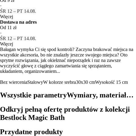
Od 9 zł
·
ŚR 12 – PT 14.08.
Więcej
Dostawa na adres
Od 11 zł
·
ŚR 12 – PT 14.08.
Więcej
Bałagan wymyka Ci się spod kontroli? Zaczyna brakować miejsca na
wszystkie akcesoria, bo nie znalazły jeszcze swojego miejsca? Oto
sprytne rozwiązania, jak okiełznać nieporządek i raz na zawsze
wyczyścić głowę z ciągłego zamartwiania się sprzątaniem,
układaniem, organizowaniem...
Bez wiercenia
Stalowy
W kolorze srebra
30x30 cm
Wysokość 15 cm
Wszystkie parametry
Wymiary, materiał…
Odkryj pełną ofertę produktów z kolekcji
Bestlock Magic Bath
Przydatne produkty