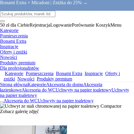
Bonami Extra × Micadoni |
Zniżka do 25% →
50 zł dla Ciebie
Rejestracja
Logowanie
Porównanie
Koszyk
Menu
Kategorie
Pomieszczenia
Bonami Extra
Inspiracje
Oferty i zniżki
Nowości
Produkty premium
Dla profesjonalistów
Kategorie
Pomieszczenia
Bonami Extra
Inspiracje
Oferty i
zniżki
Nowości
Produkty premium
Strona główna
Kategorie
Akcesoria do domu
Akcesoria
łazienkowe
Akcesoria do WC
Uchwyty na papier toaletowy
Uchwyty
na papier toaletowy
...
Akcesoria do WC
Uchwyty na papier toaletowy
Zobacz galerię zdjęć