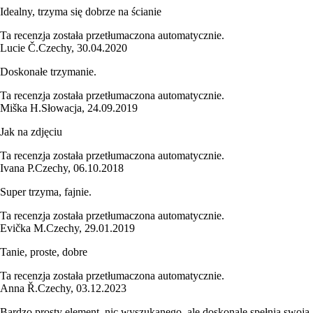
Idealny, trzyma się dobrze na ścianie
Ta recenzja została przetłumaczona automatycznie.
Lucie Č.
Czechy
,
30.04.2020
Doskonałe trzymanie.
Ta recenzja została przetłumaczona automatycznie.
Miška H.
Słowacja
,
24.09.2019
Jak na zdjęciu
Ta recenzja została przetłumaczona automatycznie.
Ivana P.
Czechy
,
06.10.2018
Super trzyma, fajnie.
Ta recenzja została przetłumaczona automatycznie.
Evička M.
Czechy
,
29.01.2019
Tanie, proste, dobre
Ta recenzja została przetłumaczona automatycznie.
Anna Ř.
Czechy
,
03.12.2023
Bardzo prosty element, nic wyszukanego, ale doskonale spełnia swoją