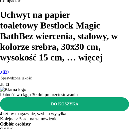
Compactor
Uchwyt na papier
toaletowy Bestlock Magic
Bath
Bez wiercenia, stalowy, w
kolorze srebra, 30x30 cm,
wysokość 15 cm
, …
więcej
(
65
)
Sprawdzona jakość
38 zł
Płatność w ciągu 30 dni po przetestowaniu
DO KOSZYKA
4 szt. w magazynie, szybka wysyłka
Kolejne > 5 szt. na zamówienie
Odbiór osobisty