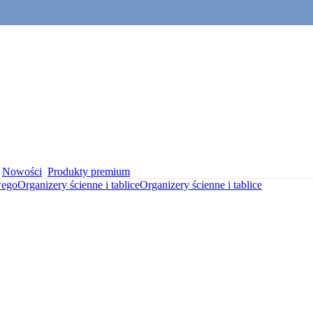
Nowości
Produkty premium
wego
Organizery ścienne i tablice
Organizery ścienne i tablice