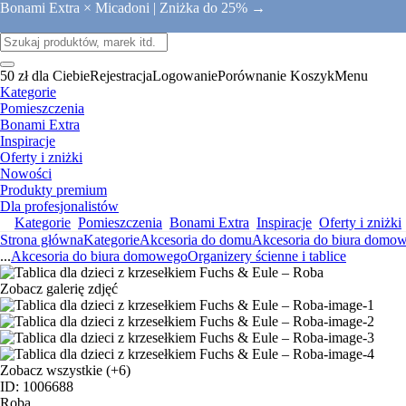
Bonami Extra × Micadoni |
Zniżka do 25% →
50 zł dla Ciebie
Rejestracja
Logowanie
Porównanie
Koszyk
Menu
Kategorie
Pomieszczenia
Bonami Extra
Inspiracje
Oferty i zniżki
Nowości
Produkty premium
Dla profesjonalistów
Kategorie
Pomieszczenia
Bonami Extra
Inspiracje
Oferty i zniżki
Strona główna
Kategorie
Akcesoria do domu
Akcesoria do biura domo
...
Akcesoria do biura domowego
Organizery ścienne i tablice
Zobacz galerię zdjęć
Zobacz wszystkie
(+6)
ID: 1006688
Roba