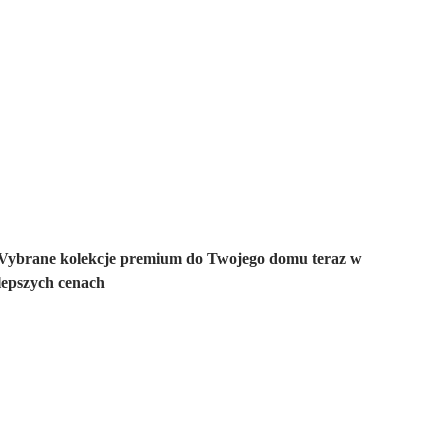
Premium na
wyprzedaży
Vybrane kolekcje premium do Twojego domu teraz w
lepszych cenach