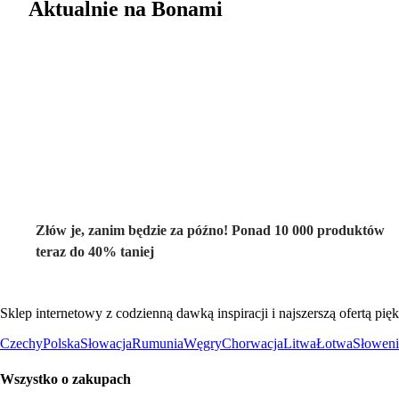
Aktualnie na Bonami
Summer Sale do
-40%
Złów je, zanim będzie za późno! Ponad 10 000 produktów
teraz do 40% taniej
Sklep internetowy z codzienną dawką inspiracji i najszerszą ofertą p
Czechy
Polska
Słowacja
Rumunia
Węgry
Chorwacja
Litwa
Łotwa
Słoweni
Wszystko o zakupach