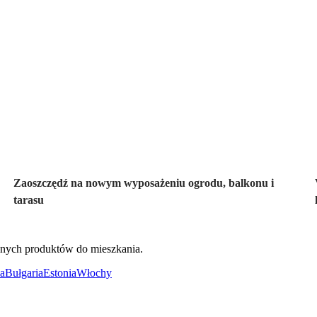
Ogród na
wyprzedaży
Zaoszczędź na nowym wyposażeniu ogrodu, balkonu i
tarasu
ięknych produktów do mieszkania.
a
Bułgaria
Estonia
Włochy