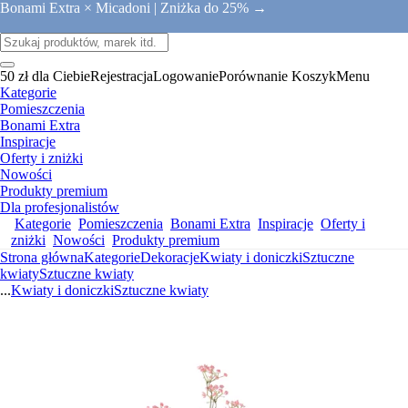
Bonami Extra × Micadoni |
Zniżka do 25% →
50 zł dla Ciebie
Rejestracja
Logowanie
Porównanie
Koszyk
Menu
Kategorie
Pomieszczenia
Bonami Extra
Inspiracje
Oferty i zniżki
Nowości
Produkty premium
Dla profesjonalistów
Kategorie
Pomieszczenia
Bonami Extra
Inspiracje
Oferty i
zniżki
Nowości
Produkty premium
Strona główna
Kategorie
Dekoracje
Kwiaty i doniczki
Sztuczne
kwiaty
Sztuczne kwiaty
...
Kwiaty i doniczki
Sztuczne kwiaty