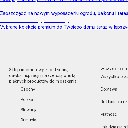
Ogród na wyprzedaży
Zaoszczędź na nowym wyposażeniu ogrodu, balkonu i tara
Premium na wyprzedaży
Vybrane kolekcje premium do Twojego domu teraz w lepsz
WSZYSTKO O
Sklep internetowy z codzienną
dawką inspiracji i najszerszą ofertą
Wszystko o z
pięknych produktów do mieszkania.
Czechy
Dostawa
Polska
Reklamacja i 
Słowacja
Płatność
Rumunia
Jak działają r