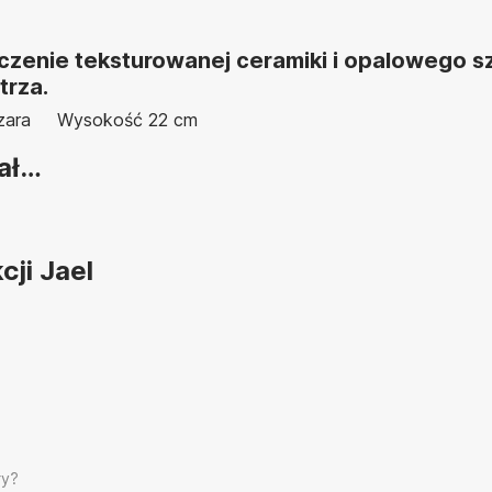
czenie teksturowanej ceramiki i opalowego sz
trza.
zara
Wysokość 22 cm
ał…
cji Jael
ry?