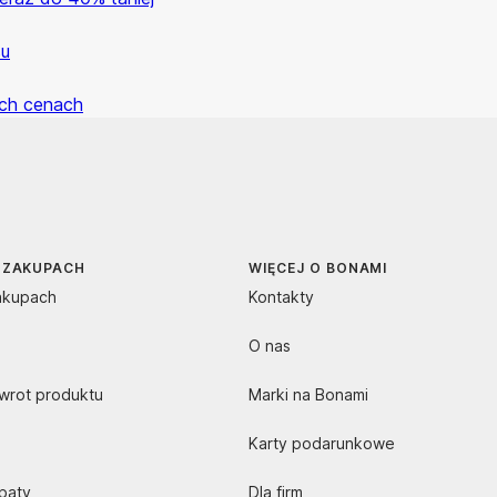
su
ych cenach
 ZAKUPACH
WIĘCEJ O BONAMI
akupach
Kontakty
O nas
zwrot produktu
Marki na Bonami
Karty podarunkowe
abaty
Dla firm