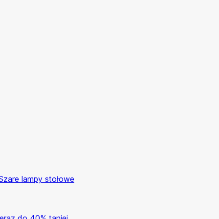
Szare lampy stołowe
eraz do 40% taniej