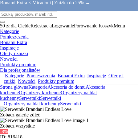
Bonami Extra × Micadoni |
Zniżka do 25% →
50 zł dla Ciebie
Rejestracja
Logowanie
Porównanie
Koszyk
Menu
Kategorie
Pomieszczenia
Bonami Extra
Inspiracje
Oferty i zniżki
Nowości
Produkty premium
Dla profesjonalistów
Kategorie
Pomieszczenia
Bonami Extra
Inspiracje
Oferty i
zniżki
Nowości
Produkty premium
Strona główna
Kategorie
Akcesoria do domu
Akcesoria
kuchenne
Organizery kuchenne
Organizery na blat
kuchenny
Serwetniki
Serwetniki
...
Organizery na blat kuchenny
Serwetniki
Zobacz galerię zdjęć
Zobacz wszystkie
-8%
ID: 816418