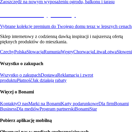
Zaoszczędź na nowym wyposażeniu ogrodu, balkonu i tarasu
Premium na wyprzedaży
Vybrane kolekcje premium do Twojego domu teraz w lepszych cenach
Sklep internetowy z codzienną dawką inspiracji i najszerszą ofertą
pięknych produktów do mieszkania.
Czechy
Polska
Słowacja
Rumunia
Węgry
Chorwacja
Litwa
Łotwa
Słoweni
Wszystko o zakupach
Wszystko o zakupach
Dostawa
Reklamacja i zwrot
produktu
Płatność
Jak działają rabaty
Więcej o Bonami
Kontakty
O nas
Marki na Bonami
Karty podarunkowe
Dla firm
Bonami
Business
Dla mediów
Program partnerski
BonamiStar
Pobierz aplikację mobilną
Obserwuj nas w mediach społecznościowych