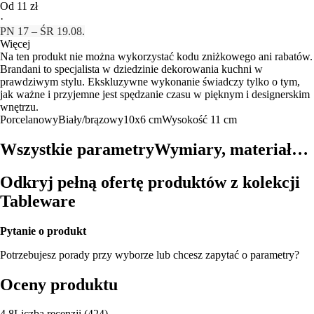
Od 11 zł
·
PN 17 – ŚR 19.08.
Więcej
Na ten produkt nie można wykorzystać kodu zniżkowego ani rabatów.
Brandani to specjalista w dziedzinie dekorowania kuchni w
prawdziwym stylu. Ekskluzywne wykonanie świadczy tylko o tym,
jak ważne i przyjemne jest spędzanie czasu w pięknym i designerskim
wnętrzu.
Porcelanowy
Biały/brązowy
10x6 cm
Wysokość 11 cm
Wszystkie parametry
Wymiary, materiał…
Odkryj pełną ofertę produktów z kolekcji
Tableware
Pytanie o produkt
Potrzebujesz porady przy wyborze lub chcesz zapytać o parametry?
Oceny produktu
4.8
Liczba recenzji
(
424
)