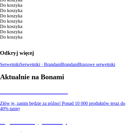
Do koszyka
Do koszyka
Do koszyka
Do koszyka
Do koszyka
Do koszyka
Do koszyka
Odkryj więcej
Serwetniki
Serwetniki · Brandani
Brandani
Brązowe serwetniki
Aktualnie na Bonami
Summer Sale do -40%
Złów je, zanim będzie za późno! Ponad 10 000 produktów teraz do
40% taniej
Ogród na wyprzedaży