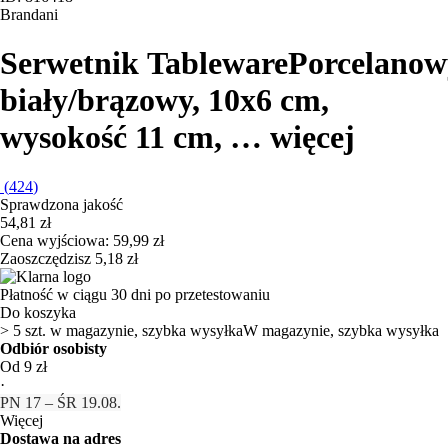
Brandani
Serwetnik Tableware
Porcelanow
biały/brązowy, 10x6 cm,
wysokość 11 cm
, …
więcej
(
424
)
Sprawdzona jakość
54,81 zł
Cena wyjściowa:
59,99 zł
Zaoszczędzisz 5,18 zł
Płatność w ciągu 30 dni po przetestowaniu
Do koszyka
> 5 szt. w magazynie, szybka wysyłka
W magazynie, szybka wysyłka
Odbiór osobisty
Od 9 zł
·
PN 17 – ŚR 19.08.
Więcej
Dostawa na adres