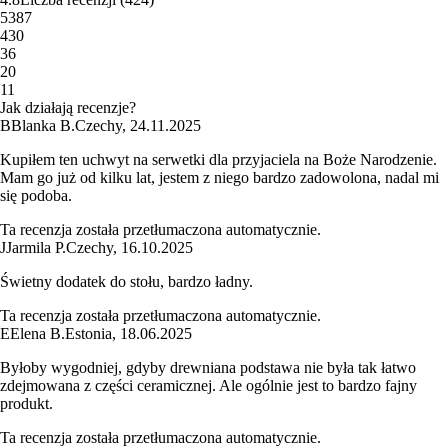
5
387
4
30
3
6
2
0
1
1
Jak działają recenzje?
B
Blanka B.
Czechy
,
24.11.2025
Kupiłem ten uchwyt na serwetki dla przyjaciela na Boże Narodzenie.
Mam go już od kilku lat, jestem z niego bardzo zadowolona, nadal mi
się podoba.
Ta recenzja została przetłumaczona automatycznie.
J
Jarmila P.
Czechy
,
16.10.2025
Świetny dodatek do stołu, bardzo ładny.
Ta recenzja została przetłumaczona automatycznie.
E
Elena B.
Estonia
,
18.06.2025
Byłoby wygodniej, gdyby drewniana podstawa nie była tak łatwo
zdejmowana z części ceramicznej. Ale ogólnie jest to bardzo fajny
produkt.
Ta recenzja została przetłumaczona automatycznie.