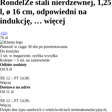
Rondel
Ze stali nierdzewnej, 1,25
l, ø 16 cm, odpowiedni na
indukcję
, …
więcej
(
11
)
76 zł
Płatność w ciągu 30 dni po przetestowaniu
Do koszyka
3 szt. w magazynie, szybka wysyłka
Kolejne > 5 szt. na zamówienie
Odbiór osobisty
Od 9 zł
·
ŚR 12 – PT 14.08.
Więcej
Dostawa na adres
Od 11 zł
·
ŚR 12 – PT 14.08.
Więcej
Dzięki dnu typu sandwich o właściwościach termoakumulacyjnych,