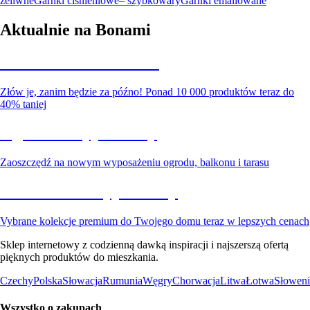
żeliwne
Garnki ciśnieniowe– szybkowary
Garnki emaliowane
Aktualnie na Bonami
Summer Sale do -40%
Złów je, zanim będzie za późno! Ponad 10 000 produktów teraz do
40% taniej
Ogród na wyprzedaży
Zaoszczędź na nowym wyposażeniu ogrodu, balkonu i tarasu
Premium na wyprzedaży
Vybrane kolekcje premium do Twojego domu teraz w lepszych cenach
Sklep internetowy z codzienną dawką inspiracji i najszerszą ofertą
pięknych produktów do mieszkania.
Czechy
Polska
Słowacja
Rumunia
Węgry
Chorwacja
Litwa
Łotwa
Słoweni
Wszystko o zakupach