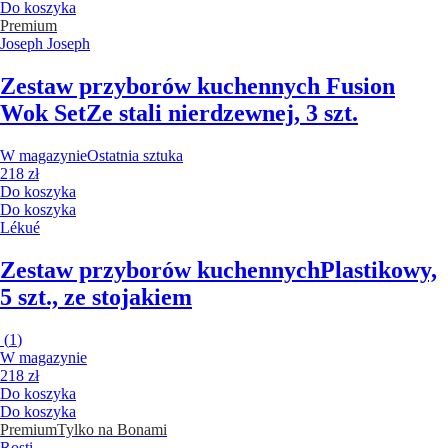
Do koszyka
Premium
Joseph Joseph
Zestaw przyborów kuchennych Fusion
Wok Set
Ze stali nierdzewnej, 3 szt.
W magazynie
Ostatnia sztuka
218 zł
Do koszyka
Do koszyka
Lékué
Zestaw przyborów kuchennych
Plastikowy,
5 szt., ze stojakiem
(
1
)
W magazynie
218 zł
Do koszyka
Do koszyka
Premium
Tylko na Bonami
Rosti