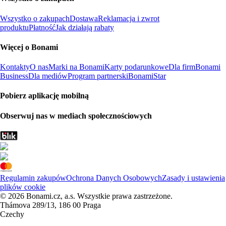
Wszystko o zakupach
Dostawa
Reklamacja i zwrot
produktu
Płatność
Jak działają rabaty
Więcej o Bonami
Kontakty
O nas
Marki na Bonami
Karty podarunkowe
Dla firm
Bonami
Business
Dla mediów
Program partnerski
BonamiStar
Pobierz aplikację mobilną
Obserwuj nas w mediach społecznościowych
Regulamin zakupów
Ochrona Danych Osobowych
Zasady i ustawienia
plików cookie
© 2026 Bonami.cz, a.s. Wszystkie prawa zastrzeżone.
Thámova 289/13, 186 00 Praga
Czechy