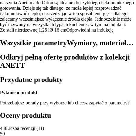
naczynia Anett marki Orion są idealne do szybkiego i ekonomicznego
gotowania. Dzieje się tak dlatego, że może lepiej rozprowadzać
i akumulować ciepło, oszczędzając w ten sposób energię – dlatego
zalecamy wcześniejsze wyłączenie źródła ciepła. Jednocześnie może
być używany na wszystkich typach kuchenek, w tym na indukcji.
Ze stali nierdzewnej
1,25 l
Ø 16 cm
Odpowiedni na indukcję
Wszystkie parametry
Wymiary, materiał…
Odkryj pełną ofertę produktów z kolekcji
ANETT
Przydatne produkty
Pytanie o produkt
Potrzebujesz porady przy wyborze lub chcesz zapytać o parametry?
Oceny produktu
4.8
Liczba recenzji
(
11
)
5
9