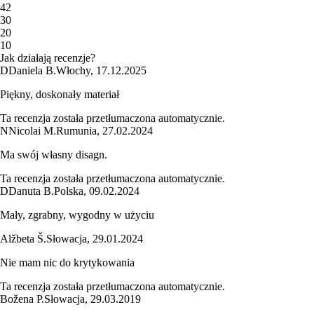
4
2
3
0
2
0
1
0
Jak działają recenzje?
D
Daniela B.
Włochy
,
17.12.2025
Piękny, doskonały materiał
Ta recenzja została przetłumaczona automatycznie.
N
Nicolai M.
Rumunia
,
27.02.2024
Ma swój własny disagn.
Ta recenzja została przetłumaczona automatycznie.
D
Danuta B.
Polska
,
09.02.2024
Mały, zgrabny, wygodny w użyciu
Alžbeta Š.
Słowacja
,
29.01.2024
Nie mam nic do krytykowania
Ta recenzja została przetłumaczona automatycznie.
Božena P.
Słowacja
,
29.03.2019