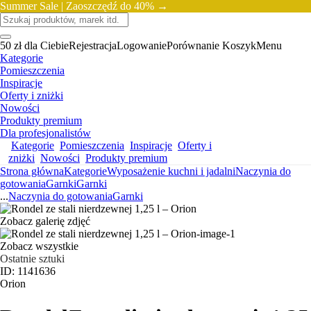
Summer Sale |
Zaoszczędź do 40% →
50 zł dla Ciebie
Rejestracja
Logowanie
Porównanie
Koszyk
Menu
Kategorie
Pomieszczenia
Inspiracje
Oferty i zniżki
Nowości
Produkty premium
Dla profesjonalistów
Kategorie
Pomieszczenia
Inspiracje
Oferty i
zniżki
Nowości
Produkty premium
Strona główna
Kategorie
Wyposażenie kuchni i jadalni
Naczynia do
gotowania
Garnki
Garnki
...
Naczynia do gotowania
Garnki
Zobacz galerię zdjęć
Zobacz wszystkie
Ostatnie sztuki
ID: 1141636
Orion