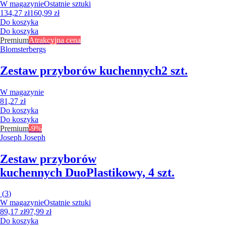
W magazynie
Ostatnie sztuki
134,27 zł
160,99 zł
Do koszyka
Do koszyka
Premium
Atrakcyjna cena
Blomsterbergs
Zestaw przyborów kuchennych
2 szt.
W magazynie
81,27 zł
Do koszyka
Do koszyka
Premium
-9%
Joseph Joseph
Zestaw przyborów
kuchennych Duo
Plastikowy, 4 szt.
(
3
)
W magazynie
Ostatnie sztuki
89,17 zł
97,99 zł
Do koszyka