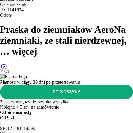
Ostatnie sztuki
ID: 1141934
Orion
Praska do ziemniaków Aero
Na
ziemniaki, ze stali nierdzewnej
,
…
więcej
(
5
)
79 zł
Płatność w ciągu 30 dni po przetestowaniu
DO KOSZYKA
2 szt. w magazynie, szybka wysyłka
Kolejne > 5 szt. na zamówienie
Odbiór osobisty
Od 9 zł
·
ŚR 12 – PT 14.08.