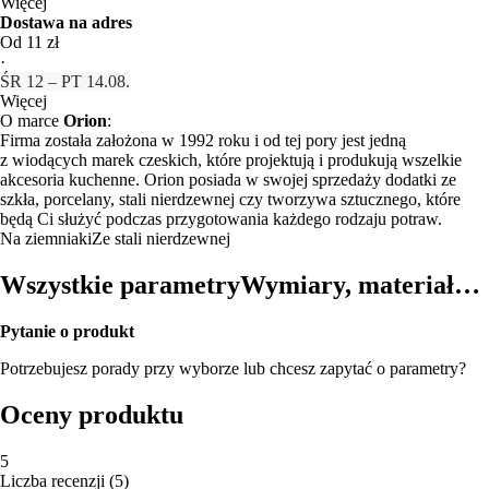
Więcej
Dostawa na adres
Od 11 zł
·
ŚR 12 – PT 14.08.
Więcej
O marce
Orion
:
Firma została założona w 1992 roku i od tej pory jest jedną
z wiodących marek czeskich, które projektują i produkują wszelkie
akcesoria kuchenne. Orion posiada w swojej sprzedaży dodatki ze
szkła, porcelany, stali nierdzewnej czy tworzywa sztucznego, które
będą Ci służyć podczas przygotowania każdego rodzaju potraw.
Na ziemniaki
Ze stali nierdzewnej
Wszystkie parametry
Wymiary, materiał…
Pytanie o produkt
Potrzebujesz porady przy wyborze lub chcesz zapytać o parametry?
Oceny produktu
5
Liczba recenzji
(
5
)