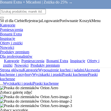
Bonami Extra × Micadoni |
Zniżka do 25% →
50 zł dla Ciebie
Rejestracja
Logowanie
Porównanie
Koszyk
Menu
Kategorie
Pomieszczenia
Bonami Extra
Inspiracje
Oferty i zniżki
Nowości
Produkty premium
Dla profesjonalistów
Kategorie
Pomieszczenia
Bonami Extra
Inspiracje
Oferty i
zniżki
Nowości
Produkty premium
Strona główna
Kategorie
Wyposażenie kuchni i jadalni
Akcesoria
kuchenne i przybory
Wyciskarki i praski
Praski kuchenne
Praski
kuchenne
...
Wyciskarki i praski
Praski kuchenne
Zobacz galerię zdjęć
Zobacz wszystkie