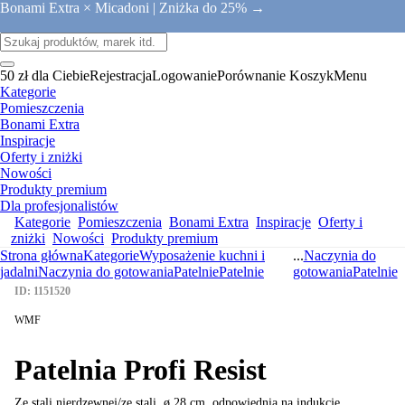
Bonami Extra × Micadoni |
Zniżka do 25% →
50 zł dla Ciebie
Rejestracja
Logowanie
Porównanie
Koszyk
Menu
Kategorie
Pomieszczenia
Bonami Extra
Inspiracje
Oferty i zniżki
Nowości
Produkty premium
Dla profesjonalistów
Kategorie
Pomieszczenia
Bonami Extra
Inspiracje
Oferty i
zniżki
Nowości
Produkty premium
Strona główna
Kategorie
Wyposażenie kuchni i
...
Naczynia do
jadalni
Naczynia do gotowania
Patelnie
Patelnie
gotowania
Patelnie
ID: 1151520
WMF
Patelnia Profi Resist
Ze stali nierdzewnej/ze stali, ø 28 cm, odpowiednia na indukcję
, …