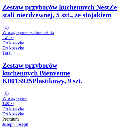
Zestaw przyborów kuchennych Nest
Ze
stali nierdzewnej, 5 szt., ze stojakiem
(
5
)
W magazynie
Ostatnie sztuki
241 zł
Do koszyka
Do koszyka
Tefal
Zestaw przyborów
kuchennych Bienvenue
K001S925
Plastikowy, 9 szt.
(
6
)
W magazynie
149 zł
Do koszyka
Do koszyka
Premium
Joseph Joseph