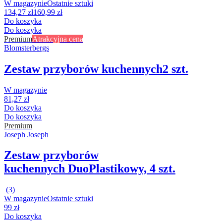
W magazynie
Ostatnie sztuki
134,27 zł
160,99 zł
Do koszyka
Do koszyka
Premium
Atrakcyjna cena
Blomsterbergs
Zestaw przyborów kuchennych
2 szt.
W magazynie
81,27 zł
Do koszyka
Do koszyka
Premium
Joseph Joseph
Zestaw przyborów
kuchennych Duo
Plastikowy, 4 szt.
(
3
)
W magazynie
Ostatnie sztuki
99 zł
Do koszyka