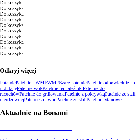
Do koszyka
Do koszyka
Do koszyka
Do koszyka
Do koszyka
Do koszyka
Do koszyka
Do koszyka
Do koszyka
Do koszyka
Odkryj więcej
Patelnie
Patelnie · WMF
WMF
Szare patelnie
Patelnie odpowiednie na
indukcję
Patelnie wok
Patelnie na naleśniki
Patelnie do
racuchów
Patelnie do grillowania
Patelnie z pokrywką
Patelnie ze stali
nierdzewnej
Patelnie żeliwne
Patelnie ze stali
Patelnie tytanowe
Aktualnie na Bonami
Summer Sale do -40%