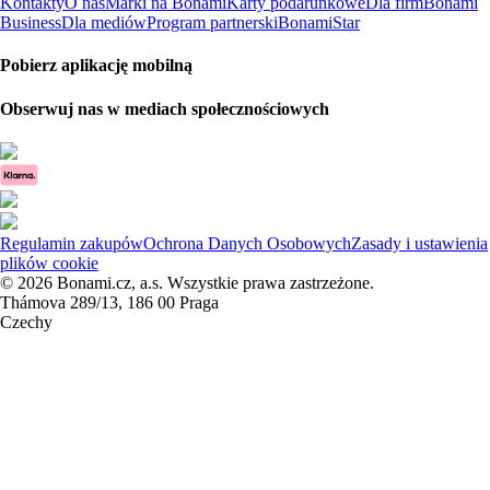
Kontakty
O nas
Marki na Bonami
Karty podarunkowe
Dla firm
Bonami
Business
Dla mediów
Program partnerski
BonamiStar
Pobierz aplikację mobilną
Obserwuj nas w mediach społecznościowych
Regulamin zakupów
Ochrona Danych Osobowych
Zasady i ustawienia
plików cookie
© 2026 Bonami.cz, a.s. Wszystkie prawa zastrzeżone.
Thámova 289/13, 186 00 Praga
Czechy