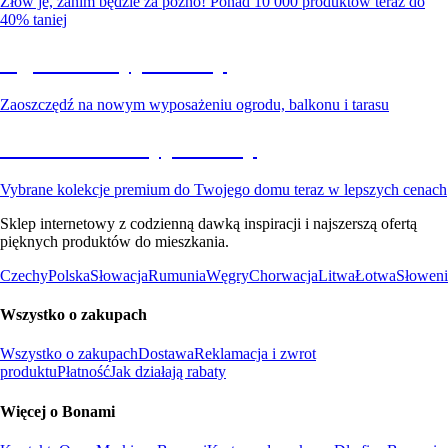
Złów je, zanim będzie za późno! Ponad 10 000 produktów teraz do
40% taniej
Ogród na wyprzedaży
Zaoszczędź na nowym wyposażeniu ogrodu, balkonu i tarasu
Premium na wyprzedaży
Vybrane kolekcje premium do Twojego domu teraz w lepszych cenach
Sklep internetowy z codzienną dawką inspiracji i najszerszą ofertą
pięknych produktów do mieszkania.
Czechy
Polska
Słowacja
Rumunia
Węgry
Chorwacja
Litwa
Łotwa
Słoweni
Wszystko o zakupach
Wszystko o zakupach
Dostawa
Reklamacja i zwrot
produktu
Płatność
Jak działają rabaty
Więcej o Bonami