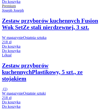
Do koszyka
Premium
Joseph Joseph
Zestaw przyborów kuchennych Fusion
Wok Set
Ze stali nierdzewnej, 3 szt.
W magazynie
Ostatnia sztuka
218 zł
Do koszyka
Do koszyka
Lékué
Zestaw przyborów
kuchennych
Plastikowy, 5 szt., ze
stojakiem
(
1
)
W magazynie
Ostatnie sztuki
218 zł
Do koszyka
Do koszyka