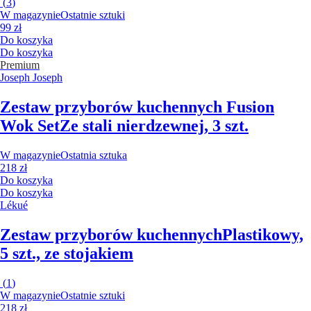
(
3
)
W magazynie
Ostatnie sztuki
99 zł
Do koszyka
Do koszyka
Premium
Joseph Joseph
Zestaw przyborów kuchennych Fusion
Wok Set
Ze stali nierdzewnej, 3 szt.
W magazynie
Ostatnia sztuka
218 zł
Do koszyka
Do koszyka
Lékué
Zestaw przyborów kuchennych
Plastikowy,
5 szt., ze stojakiem
(
1
)
W magazynie
Ostatnie sztuki
218 zł