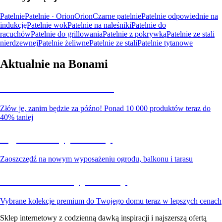
Patelnie
Patelnie · Orion
Orion
Czarne patelnie
Patelnie odpowiednie na
indukcję
Patelnie wok
Patelnie na naleśniki
Patelnie do
racuchów
Patelnie do grillowania
Patelnie z pokrywką
Patelnie ze stali
nierdzewnej
Patelnie żeliwne
Patelnie ze stali
Patelnie tytanowe
Aktualnie na Bonami
Summer Sale do -40%
Złów je, zanim będzie za późno! Ponad 10 000 produktów teraz do
40% taniej
Ogród na wyprzedaży
Zaoszczędź na nowym wyposażeniu ogrodu, balkonu i tarasu
Premium na wyprzedaży
Vybrane kolekcje premium do Twojego domu teraz w lepszych cenach
Sklep internetowy z codzienną dawką inspiracji i najszerszą ofertą