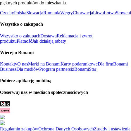
pięknych produktów do mieszkania.
Czechy
Polska
Słowacja
Rumunia
Węgry
Chorwacja
Litwa
Łotwa
Słoweni
Wszystko o zakupach
Wszystko o zakupach
Dostawa
Reklamacja i zwrot
produktu
Płatność
Jak działają rabaty
Więcej o Bonami
Kontakty
O nas
Marki na Bonami
Karty podarunkowe
Dla firm
Bonami
Business
Dla mediów
Program partnerski
BonamiStar
Pobierz aplikację mobilną
Obserwuj nas w mediach społecznościowych
Regulamin zakupów
Ochrona Danych Osobowych
Zasady i ustawienia