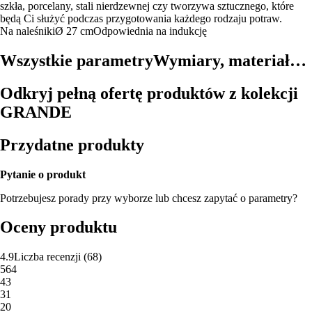
szkła, porcelany, stali nierdzewnej czy tworzywa sztucznego, które
będą Ci służyć podczas przygotowania każdego rodzaju potraw.
Na naleśniki
Ø 27 cm
Odpowiednia na indukcję
Wszystkie parametry
Wymiary, materiał…
Odkryj pełną ofertę produktów z kolekcji
GRANDE
Przydatne produkty
Pytanie o produkt
Potrzebujesz porady przy wyborze lub chcesz zapytać o parametry?
Oceny produktu
4.9
Liczba recenzji
(
68
)
5
64
4
3
3
1
2
0