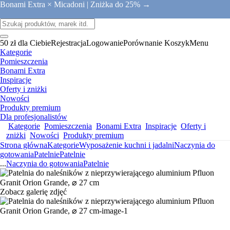
Bonami Extra × Micadoni |
Zniżka do 25% →
50 zł dla Ciebie
Rejestracja
Logowanie
Porównanie
Koszyk
Menu
Kategorie
Pomieszczenia
Bonami Extra
Inspiracje
Oferty i zniżki
Nowości
Produkty premium
Dla profesjonalistów
Kategorie
Pomieszczenia
Bonami Extra
Inspiracje
Oferty i
zniżki
Nowości
Produkty premium
Strona główna
Kategorie
Wyposażenie kuchni i jadalni
Naczynia do
gotowania
Patelnie
Patelnie
...
Naczynia do gotowania
Patelnie
Zobacz galerię zdjęć