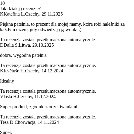
1
0
Jak działają recenzje?
K
Kateřina L.
Czechy
,
29.11.2025
Piękna patelnia, to prezent dla mojej mamy, która robi naleśniki za
każdym razem, gdy odwiedzają ją wnuki :)
Ta recenzja została przetłumaczona automatycznie.
D
Dalia S.
Litwa
,
29.10.2025
dobra, wygodna patelnia
Ta recenzja została przetłumaczona automatycznie.
K
Květuše H.
Czechy
,
14.12.2024
Idealny
Ta recenzja została przetłumaczona automatycznie.
Vlasta H.
Czechy
,
11.12.2024
Super produkt, zgodnie z oczekiwaniami.
Ta recenzja została przetłumaczona automatycznie.
Tesa D.
Chorwacja
,
14.11.2024
Super.