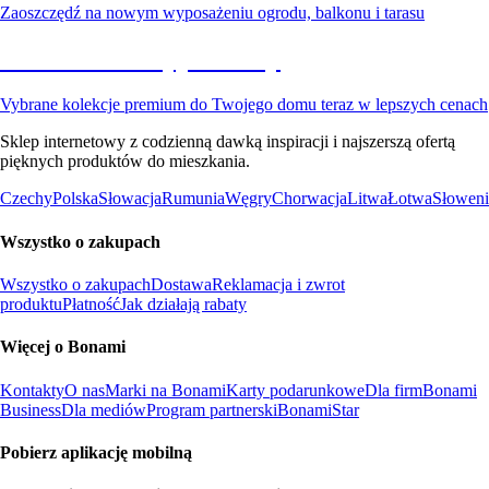
Zaoszczędź na nowym wyposażeniu ogrodu, balkonu i tarasu
Premium na wyprzedaży
Vybrane kolekcje premium do Twojego domu teraz w lepszych cenach
Sklep internetowy z codzienną dawką inspiracji i najszerszą ofertą
pięknych produktów do mieszkania.
Czechy
Polska
Słowacja
Rumunia
Węgry
Chorwacja
Litwa
Łotwa
Słoweni
Wszystko o zakupach
Wszystko o zakupach
Dostawa
Reklamacja i zwrot
produktu
Płatność
Jak działają rabaty
Więcej o Bonami
Kontakty
O nas
Marki na Bonami
Karty podarunkowe
Dla firm
Bonami
Business
Dla mediów
Program partnerski
BonamiStar
Pobierz aplikację mobilną