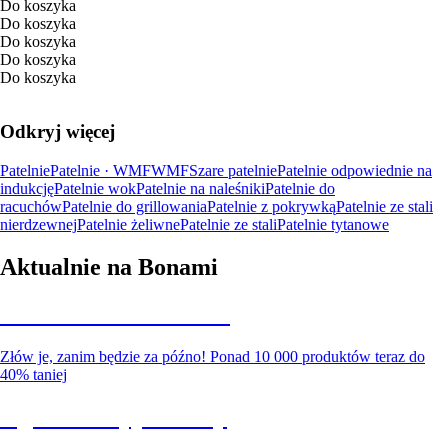
Do koszyka
Do koszyka
Do koszyka
Do koszyka
Do koszyka
Odkryj więcej
Patelnie
Patelnie · WMF
WMF
Szare patelnie
Patelnie odpowiednie na
indukcję
Patelnie wok
Patelnie na naleśniki
Patelnie do
racuchów
Patelnie do grillowania
Patelnie z pokrywką
Patelnie ze stali
nierdzewnej
Patelnie żeliwne
Patelnie ze stali
Patelnie tytanowe
Aktualnie na Bonami
Summer Sale do -40%
Złów je, zanim będzie za późno! Ponad 10 000 produktów teraz do
40% taniej
Ogród na wyprzedaży