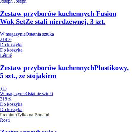
Joseph Joseph
Zestaw przyborów kuchennych Fusion
Wok Set
Ze stali nierdzewnej, 3 szt.
W magazynie
Ostatnia sztuka
218 zł
Do koszyka
Do koszyka
Lékué
Zestaw przyborów kuchennych
Plastikowy,
5 szt., ze stojakiem
(
1
)
W magazynie
Ostatnie sztuki
218 zł
Do koszyka
Do koszyka
Premium
Tylko na Bonami
Rosti