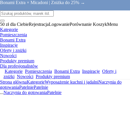
Bonami Extra × Micadoni |
Zniżka do 25% →
50 zł dla Ciebie
Rejestracja
Logowanie
Porównanie
Koszyk
Menu
Kategorie
Pomieszczenia
Bonami Extra
Inspiracje
Oferty i zniżki
Nowości
Produkty premium
Dla profesjonalistów
Kategorie
Pomieszczenia
Bonami Extra
Inspiracje
Oferty i
zniżki
Nowości
Produkty premium
Strona główna
Kategorie
Wyposażenie kuchni i jadalni
Naczynia do
gotowania
Patelnie
Patelnie
...
Naczynia do gotowania
Patelnie