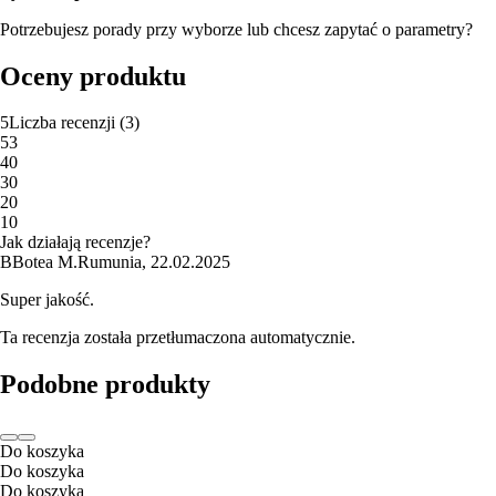
Potrzebujesz porady przy wyborze lub chcesz zapytać o parametry?
Oceny produktu
5
Liczba recenzji
(
3
)
5
3
4
0
3
0
2
0
1
0
Jak działają recenzje?
B
Botea M.
Rumunia
,
22.02.2025
Super jakość.
Ta recenzja została przetłumaczona automatycznie.
Podobne produkty
Do koszyka
Do koszyka
Do koszyka