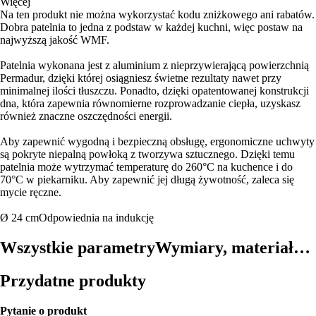
Więcej
Na ten produkt nie można wykorzystać kodu zniżkowego ani rabatów.
Dobra patelnia to jedna z podstaw w każdej kuchni, więc postaw na
najwyższą jakość WMF.
Patelnia wykonana jest z aluminium z nieprzywierającą powierzchnią
Permadur, dzięki której osiągniesz świetne rezultaty nawet przy
minimalnej ilości tłuszczu. Ponadto, dzięki opatentowanej konstrukcji
dna, która zapewnia równomierne rozprowadzanie ciepła, uzyskasz
również znaczne oszczędności energii.
Aby zapewnić wygodną i bezpieczną obsługę, ergonomiczne uchwyty
są pokryte niepalną powłoką z tworzywa sztucznego. Dzięki temu
patelnia może wytrzymać temperaturę do 260°C na kuchence i do
70°C w piekarniku. Aby zapewnić jej długą żywotność, zaleca się
mycie ręczne.
Ø 24 cm
Odpowiednia na indukcję
Wszystkie parametry
Wymiary, materiał…
Przydatne produkty
Pytanie o produkt