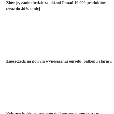
Złów je, zanim będzie za późno! Ponad 10 000 produktów
teraz do 40% taniej
Ogród na
wyprzedaży
Zaoszczędź na nowym wyposażeniu ogrodu, balkonu i tarasu
Premium na
wyprzedaży
Vybrane kolekcje premium do Twojego domu teraz w