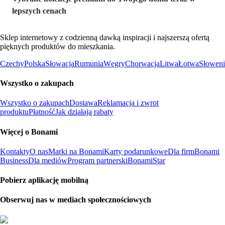
lepszych cenach
Sklep internetowy z codzienną dawką inspiracji i najszerszą ofertą
pięknych produktów do mieszkania.
Czechy
Polska
Słowacja
Rumunia
Węgry
Chorwacja
Litwa
Łotwa
Słoweni
Wszystko o zakupach
Wszystko o zakupach
Dostawa
Reklamacja i zwrot
produktu
Płatność
Jak działają rabaty
Więcej o Bonami
Kontakty
O nas
Marki na Bonami
Karty podarunkowe
Dla firm
Bonami
Business
Dla mediów
Program partnerski
BonamiStar
Pobierz aplikację mobilną
Obserwuj nas w mediach społecznościowych