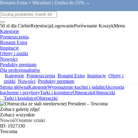
Bonami Extra × Micadoni |
Zniżka do 25% →
50 zł dla Ciebie
Rejestracja
Logowanie
Porównanie
Koszyk
Menu
Kategorie
Pomieszczenia
Bonami Extra
Inspiracje
Oferty i zniżki
Nowości
Produkty premium
Dla profesjonalistów
Kategorie
Pomieszczenia
Bonami Extra
Inspiracje
Oferty i
zniżki
Nowości
Produkty premium
Strona główna
Kategorie
Wyposażenie kuchni i jadalni
Akcesoria
kuchenne i przybory
Tarki i krajalnice
Obieraczki
Obieraczki
...
Tarki i krajalnice
Obieraczki
Zobacz galerię zdjęć
Zobacz wszystkie
Nowość
Ostatnie sztuki
ID: 1927330
Tescoma