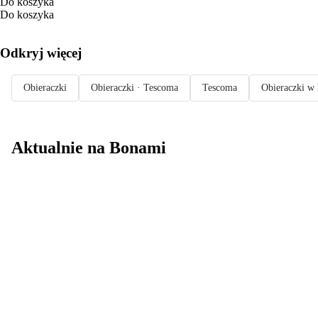
Do koszyka
Do koszyka
Odkryj więcej
Obieraczki
Obieraczki · Tescoma
Tescoma
Obieraczki w 
Aktualnie na Bonami
Summer Sale do
-40%