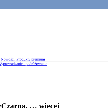
Nowości
Produkty premium
yprowadzanie i podróżowanie
y
Czarna
, …
więcej