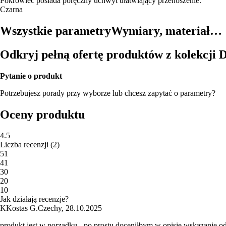
Pokrowiec posiada poręczny uchwyt ułatwiający przenoszenie.
Czarna
Wszystkie parametry
Wymiary, materiał…
Odkryj pełną ofertę produktów z kolekcji 
Pytanie o produkt
Potrzebujesz porady przy wyborze lub chcesz zapytać o parametry?
Oceny produktu
4.5
Liczba recenzji
(
2
)
5
1
4
1
3
0
2
0
1
0
Jak działają recenzje?
K
Kostas G.
Czechy
,
28.10.2025
produkt jest w porządku - po prostu doceniłbym w opisie wskazanie od 