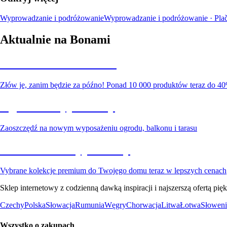
Wyprowadzanie i podróżowanie
Wyprowadzanie i podróżowanie · Plač
Aktualnie na Bonami
Summer Sale do -40%
Złów je, zanim będzie za późno! Ponad 10 000 produktów teraz do 40
Ogród na wyprzedaży
Zaoszczędź na nowym wyposażeniu ogrodu, balkonu i tarasu
Premium na wyprzedaży
Vybrane kolekcje premium do Twojego domu teraz w lepszych cenach
Sklep internetowy z codzienną dawką inspiracji i najszerszą ofertą p
Czechy
Polska
Słowacja
Rumunia
Węgry
Chorwacja
Litwa
Łotwa
Słoweni
Wszystko o zakupach