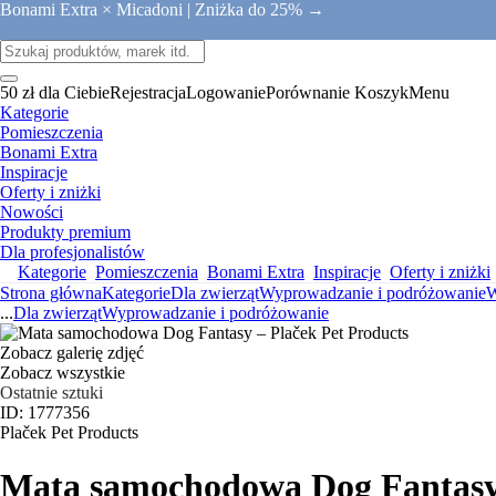
Bonami Extra × Micadoni |
Zniżka do 25% →
50 zł dla Ciebie
Rejestracja
Logowanie
Porównanie
Koszyk
Menu
Kategorie
Pomieszczenia
Bonami Extra
Inspiracje
Oferty i zniżki
Nowości
Produkty premium
Dla profesjonalistów
Kategorie
Pomieszczenia
Bonami Extra
Inspiracje
Oferty i zniżki
Strona główna
Kategorie
Dla zwierząt
Wyprowadzanie i podróżowanie
W
...
Dla zwierząt
Wyprowadzanie i podróżowanie
Zobacz galerię zdjęć
Zobacz wszystkie
Ostatnie sztuki
ID: 1777356
Plaček Pet Products
Mata samochodowa Dog Fantas