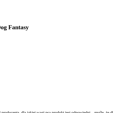
Dog Fantasy
producenta, dla jakiej wagi psa produkt jest odpowiedni... myślę, że d