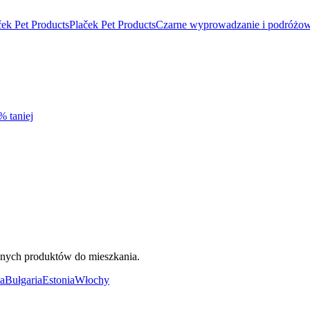
ek Pet Products
Plaček Pet Products
Czarne wyprowadzanie i podróżo
% taniej
ięknych produktów do mieszkania.
a
Bułgaria
Estonia
Włochy