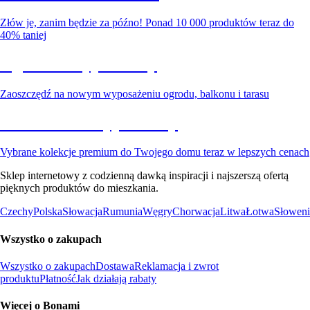
Złów je, zanim będzie za późno! Ponad 10 000 produktów teraz do
40% taniej
Ogród na wyprzedaży
Zaoszczędź na nowym wyposażeniu ogrodu, balkonu i tarasu
Premium na wyprzedaży
Vybrane kolekcje premium do Twojego domu teraz w lepszych cenach
Sklep internetowy z codzienną dawką inspiracji i najszerszą ofertą
pięknych produktów do mieszkania.
Czechy
Polska
Słowacja
Rumunia
Węgry
Chorwacja
Litwa
Łotwa
Słoweni
Wszystko o zakupach
Wszystko o zakupach
Dostawa
Reklamacja i zwrot
produktu
Płatność
Jak działają rabaty
Więcej o Bonami