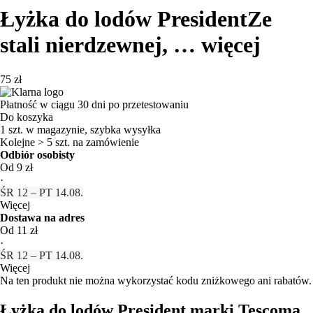
Łyżka do lodów President
Ze
stali nierdzewnej
, …
więcej
75 zł
Płatność w ciągu 30 dni po przetestowaniu
Do koszyka
1 szt. w magazynie, szybka wysyłka
Kolejne > 5 szt. na zamówienie
Odbiór osobisty
Od 9 zł
·
ŚR 12 – PT 14.08.
Więcej
Dostawa na adres
Od 11 zł
·
ŚR 12 – PT 14.08.
Więcej
Na ten produkt nie można wykorzystać kodu zniżkowego ani rabatów.
Łyżka do lodów President marki Tescoma.