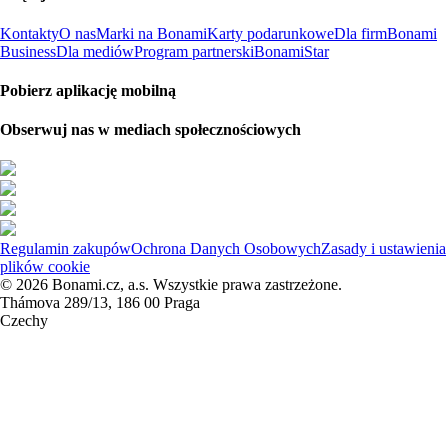
Kontakty
O nas
Marki na Bonami
Karty podarunkowe
Dla firm
Bonami
Business
Dla mediów
Program partnerski
BonamiStar
Pobierz aplikację mobilną
Obserwuj nas w mediach społecznościowych
Regulamin zakupów
Ochrona Danych Osobowych
Zasady i ustawienia
plików cookie
© 2026 Bonami.cz, a.s. Wszystkie prawa zastrzeżone.
Thámova 289/13, 186 00 Praga
Czechy