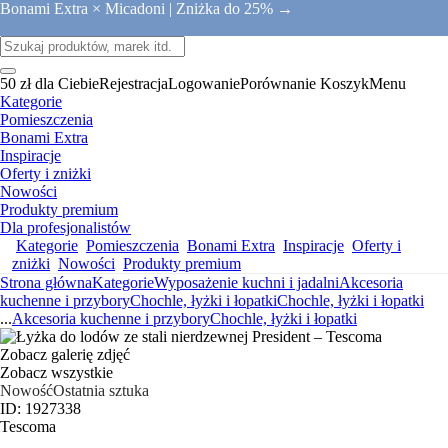
Bonami Extra × Micadoni |
Zniżka do 25% →
50 zł dla Ciebie
Rejestracja
Logowanie
Porównanie
Koszyk
Menu
Kategorie
Pomieszczenia
Bonami Extra
Inspiracje
Oferty i zniżki
Nowości
Produkty premium
Dla profesjonalistów
Kategorie
Pomieszczenia
Bonami Extra
Inspiracje
Oferty i
zniżki
Nowości
Produkty premium
Strona główna
Kategorie
Wyposażenie kuchni i jadalni
Akcesoria
kuchenne i przybory
Chochle, łyżki i łopatki
Chochle, łyżki i łopatki
...
Akcesoria kuchenne i przybory
Chochle, łyżki i łopatki
Zobacz galerię zdjęć
Zobacz wszystkie
Nowość
Ostatnia sztuka
ID: 1927338
Tescoma