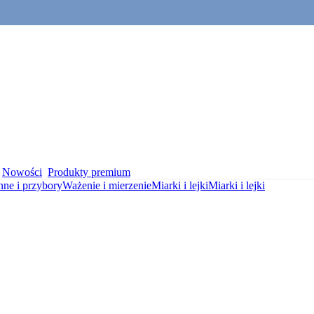
Nowości
Produkty premium
nne i przybory
Ważenie i mierzenie
Miarki i lejki
Miarki i lejki