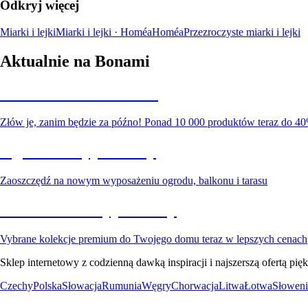
Odkryj więcej
Miarki i lejki
Miarki i lejki · Homéa
Homéa
Przezroczyste miarki i lejki
Aktualnie na Bonami
Summer Sale do -40%
Złów je, zanim będzie za późno! Ponad 10 000 produktów teraz do 40
Ogród na wyprzedaży
Zaoszczędź na nowym wyposażeniu ogrodu, balkonu i tarasu
Premium na wyprzedaży
Vybrane kolekcje premium do Twojego domu teraz w lepszych cenach
Sklep internetowy z codzienną dawką inspiracji i najszerszą ofertą p
Czechy
Polska
Słowacja
Rumunia
Węgry
Chorwacja
Litwa
Łotwa
Słoweni