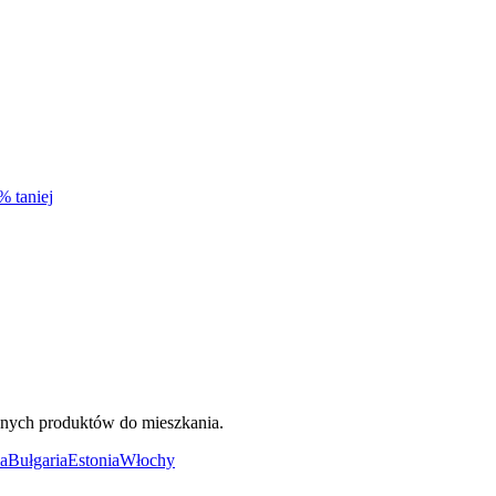
% taniej
ięknych produktów do mieszkania.
a
Bułgaria
Estonia
Włochy