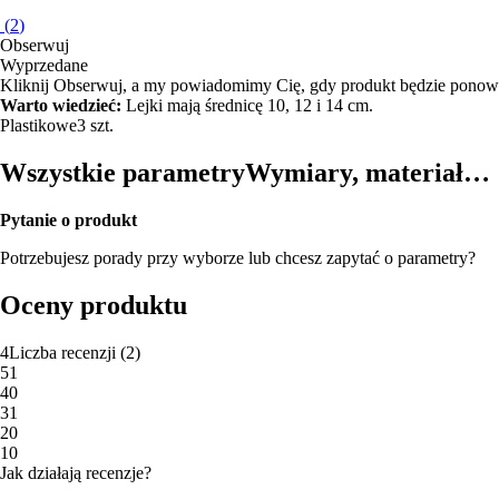
(
2
)
Obserwuj
Wyprzedane
Kliknij Obserwuj, a my powiadomimy Cię, gdy produkt będzie ponow
Warto wiedzieć:
Lejki mają średnicę 10, 12 i 14 cm.
Plastikowe
3 szt.
Wszystkie parametry
Wymiary, materiał…
Pytanie o produkt
Potrzebujesz porady przy wyborze lub chcesz zapytać o parametry?
Oceny produktu
4
Liczba recenzji
(
2
)
5
1
4
0
3
1
2
0
1
0
Jak działają recenzje?