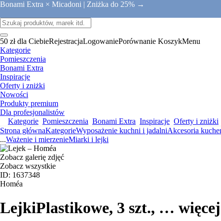
Bonami Extra × Micadoni |
Zniżka do 25% →
50 zł dla Ciebie
Rejestracja
Logowanie
Porównanie
Koszyk
Menu
Kategorie
Pomieszczenia
Bonami Extra
Inspiracje
Oferty i zniżki
Nowości
Produkty premium
Dla profesjonalistów
Kategorie
Pomieszczenia
Bonami Extra
Inspiracje
Oferty i zniżki
Strona główna
Kategorie
Wyposażenie kuchni i jadalni
Akcesoria kuche
...
Ważenie i mierzenie
Miarki i lejki
Zobacz galerię zdjęć
Zobacz wszystkie
ID: 1637348
Homéa
Lejki
Plastikowe, 3 szt.
, …
więcej