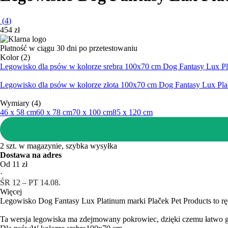
(
4
)
454 zł
Płatność w ciągu 30 dni po przetestowaniu
Kolor (2)
Legowisko dla psów w kolorze srebra 100x70 cm Dog Fantasy Lux Pla
Legowisko dla psów w kolorze złota 100x70 cm Dog Fantasy Lux Plat
Wymiary (4)
46 x 58 cm
60 x 78 cm
70 x 100 cm
85 x 120 cm
2 szt. w magazynie, szybka wysyłka
Dostawa na adres
Od 11 zł
·
ŚR 12 – PT 14.08.
Więcej
Legowisko Dog Fantasy Lux Platinum marki Plaček Pet Products to ręc
Ta wersja legowiska ma zdejmowany pokrowiec, dzięki czemu łatwo 