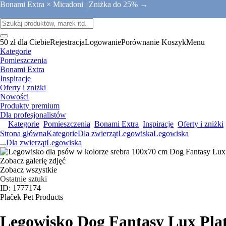
Bonami Extra × Micadoni |
Zniżka do 25% →
50 zł dla Ciebie
Rejestracja
Logowanie
Porównanie
Koszyk
Menu
Kategorie
Pomieszczenia
Bonami Extra
Inspiracje
Oferty i zniżki
Nowości
Produkty premium
Dla profesjonalistów
Kategorie
Pomieszczenia
Bonami Extra
Inspiracje
Oferty i zniżki
Strona główna
Kategorie
Dla zwierząt
Legowiska
Legowiska
...
Dla zwierząt
Legowiska
Zobacz galerię zdjęć
Zobacz wszystkie
Ostatnie sztuki
ID: 1777174
Plaček Pet Products
Legowisko Dog Fantasy Lux Pla