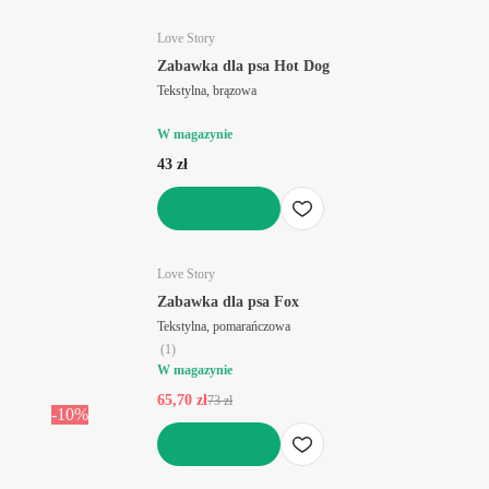
DO KOSZYKA
Love Story
Zabawka dla psa Hot Dog
Tekstylna, brązowa
W magazynie
43 zł
DO KOSZYKA
Love Story
Zabawka dla psa Fox
Tekstylna, pomarańczowa
(
1
)
W magazynie
65,70 zł
73 zł
-10%
DO KOSZYKA