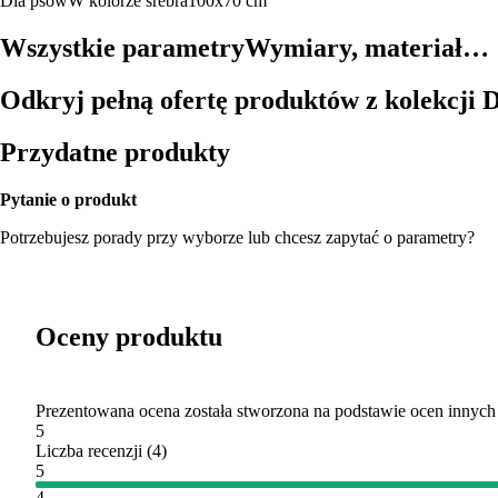
Dla psów
W kolorze srebra
100x70 cm
Wszystkie parametry
Wymiary, materiał…
Odkryj pełną ofertę produktów z kolekcji 
Przydatne produkty
Pytanie o produkt
Potrzebujesz porady przy wyborze lub chcesz zapytać o parametry?
Oceny produktu
Prezentowana ocena została stworzona na podstawie ocen innych
5
Liczba recenzji
(
4
)
5
4