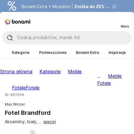
Bonami Extra × Micadoni |
Zniżka do 25% →
Menu
Kategorie
Pomieszczenia
Bonami Extra
Inspiracje
Strona główna
Kategorie
Meble
...
Meble
Fotele
Fotele
Fotele
ID: 897016
Max Winzer
Fotel Brandford
Aksamitny, biały
, …
więcej
(
2
)