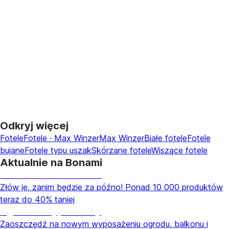
DO KOSZYKA
Odkryj więcej
Fotele
Fotele · Max Winzer
Max Winzer
Białe fotele
Fotele
bujane
Fotele typu uszak
Skórzane fotele
Wiszące fotele
Aktualnie na Bonami
Summer Sale do -40%
Złów je, zanim będzie za późno! Ponad 10 000 produktów
teraz do 40% taniej
Ogród na wyprzedaży
Zaoszczędź na nowym wyposażeniu ogrodu, balkonu i