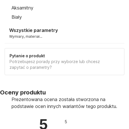
Niemieckie Stowarzyszenie do spraw jakości mebli.
Aksamitny
Prezentowane sofy i fotele odznaczają się
Biały
wyrafinowanym stylem. Są zaprojektowane w duchu
nowoczesnego designu oraz w popularnym stylu retro.
Wszystkie parametry
Wymiary, materiał…
Pytanie o produkt
Potrzebujesz porady przy wyborze lub chcesz
zapytać o parametry?
Oceny produktu
Prezentowana ocena została stworzona na
podstawie ocen innych wariantów tego produktu.
5
5