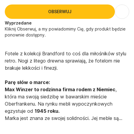
OBSERWUJ
Wyprzedane
Kliknij Obserwuj, a my powiadomimy Cię, gdy produkt będzie
ponownie dostępny.
Fotele z kolekcji Brandford to coś dla miłośników stylu
retro. Nogi z litego drewna sprawiają, że fotelom nie
brakuje lekkości i finezji.
Parę słów o marce:
Max Winzer to rodzinna firma rodem z Niemiec
,
która ma swoją siedzibę w bawarskim mieście
Oberfrankenu. Na rynku mebli wypoczynkowych
egzystuje od
1945 roku.
Marka jest znana ze swojej solidności. Jej meble są
funkcjonalne i niezawodne. Max Winzer może się
pochwalić
złotym znakiem jakości nadanym przez