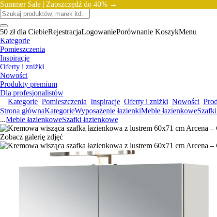
Summer Sale |
Zaoszczędź do 40% →
50 zł dla Ciebie
Rejestracja
Logowanie
Porównanie
Koszyk
Menu
Kategorie
Pomieszczenia
Inspiracje
Oferty i zniżki
Nowości
Produkty premium
Dla profesjonalistów
Kategorie
Pomieszczenia
Inspiracje
Oferty i zniżki
Nowości
Pro
Strona główna
Kategorie
Wyposażenie łazienki
Meble łazienkowe
Szafki
...
Meble łazienkowe
Szafki łazienkowe
Zobacz galerię zdjęć