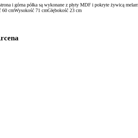
 strona i górna półka są wykonane z płyty MDF i pokryte żywicą mela
ć 60 cm
Wysokość 71 cm
Głębokość 23 cm
Arcena