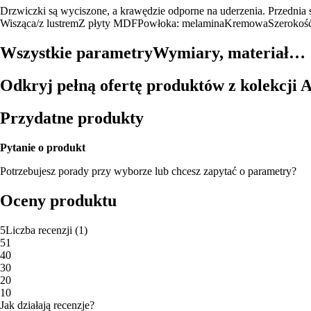
Drzwiczki są wyciszone, a krawędzie odporne na uderzenia. Przednia
Wisząca/z lustrem
Z płyty MDF
Powłoka: melamina
Kremowa
Szerokoś
Wszystkie parametry
Wymiary, materiał…
Odkryj pełną ofertę produktów z kolekcji 
Przydatne produkty
Pytanie o produkt
Potrzebujesz porady przy wyborze lub chcesz zapytać o parametry?
Oceny produktu
5
Liczba recenzji
(
1
)
5
1
4
0
3
0
2
0
1
0
Jak działają recenzje?