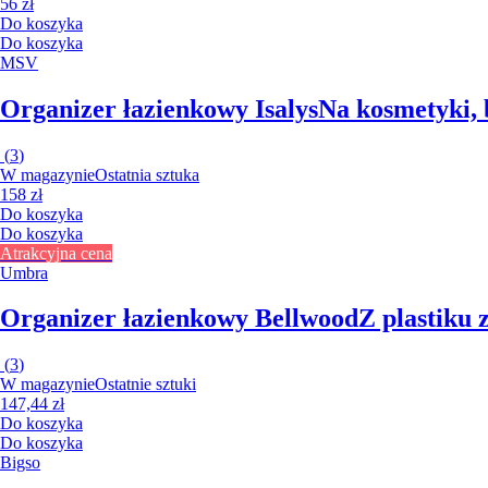
56 zł
Do koszyka
Do koszyka
MSV
Organizer łazienkowy Isalys
Na kosmetyki,
(
3
)
W magazynie
Ostatnia sztuka
158 zł
Do koszyka
Do koszyka
Atrakcyjna cena
Umbra
Organizer łazienkowy Bellwood
Z plastiku 
(
3
)
W magazynie
Ostatnie sztuki
147,44 zł
Do koszyka
Do koszyka
Bigso