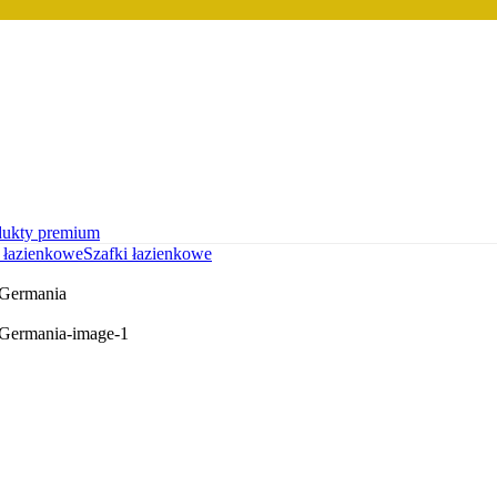
dukty premium
 łazienkowe
Szafki łazienkowe