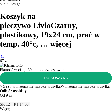
Vialli Design
Koszyk na
pieczywo Livio
Czarny,
plastikowy, 19x24 cm, prać w
temp. 40°c
, …
więcej
(
1
)
67 zł
Płatność w ciągu 30 dni po przetestowaniu
DO KOSZYKA
> 5 szt. w magazynie, szybka wysyłka
W magazynie, szybka wysyłka
Odbiór osobisty
Od 9 zł
·
ŚR 12 – PT 14.08.
Więcej