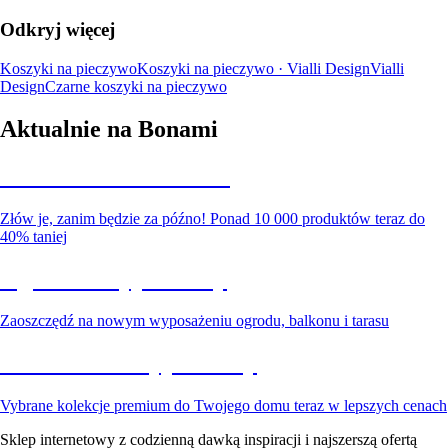
Odkryj więcej
Koszyki na pieczywo
Koszyki na pieczywo · Vialli Design
Vialli
Design
Czarne koszyki na pieczywo
Aktualnie na Bonami
Summer Sale do -40%
Złów je, zanim będzie za późno! Ponad 10 000 produktów teraz do
40% taniej
Ogród na wyprzedaży
Zaoszczędź na nowym wyposażeniu ogrodu, balkonu i tarasu
Premium na wyprzedaży
Vybrane kolekcje premium do Twojego domu teraz w lepszych cenach
Sklep internetowy z codzienną dawką inspiracji i najszerszą ofertą