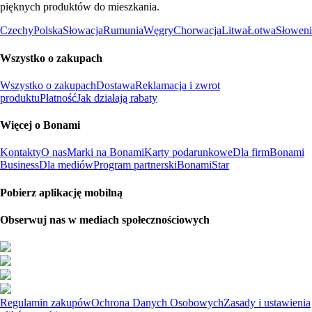
pięknych produktów do mieszkania.
Czechy
Polska
Słowacja
Rumunia
Węgry
Chorwacja
Litwa
Łotwa
Słoweni
Wszystko o zakupach
Wszystko o zakupach
Dostawa
Reklamacja i zwrot
produktu
Płatność
Jak działają rabaty
Więcej o Bonami
Kontakty
O nas
Marki na Bonami
Karty podarunkowe
Dla firm
Bonami
Business
Dla mediów
Program partnerski
BonamiStar
Pobierz aplikację mobilną
Obserwuj nas w mediach społecznościowych
Regulamin zakupów
Ochrona Danych Osobowych
Zasady i ustawienia