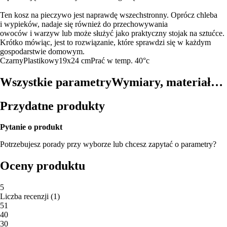
Ten kosz na pieczywo jest naprawdę wszechstronny. Oprócz chleba
i wypieków, nadaje się również do przechowywania
owoców i warzyw lub może służyć jako praktyczny stojak na sztućce.
Krótko mówiąc, jest to rozwiązanie, które sprawdzi się w każdym
gospodarstwie domowym.
Czarny
Plastikowy
19x24 cm
Prać w temp. 40°c
Wszystkie parametry
Wymiary, materiał…
Przydatne produkty
Pytanie o produkt
Potrzebujesz porady przy wyborze lub chcesz zapytać o parametry?
Oceny produktu
5
Liczba recenzji
(
1
)
5
1
4
0
3
0