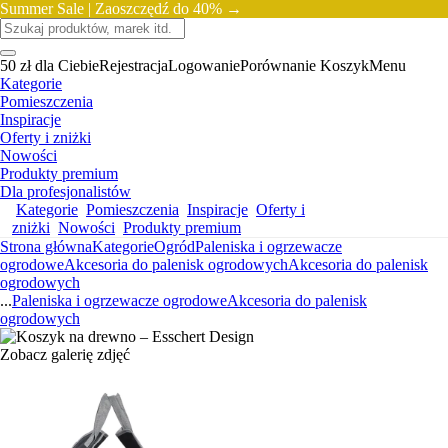
Summer Sale |
Zaoszczędź do 40% →
50 zł dla Ciebie
Rejestracja
Logowanie
Porównanie
Koszyk
Menu
Kategorie
Pomieszczenia
Inspiracje
Oferty i zniżki
Nowości
Produkty premium
Dla profesjonalistów
Kategorie
Pomieszczenia
Inspiracje
Oferty i
zniżki
Nowości
Produkty premium
Strona główna
Kategorie
Ogród
Paleniska i ogrzewacze
ogrodowe
Akcesoria do palenisk ogrodowych
Akcesoria do palenisk
ogrodowych
...
Paleniska i ogrzewacze ogrodowe
Akcesoria do palenisk
ogrodowych
Zobacz galerię zdjęć