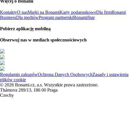
Więcej o Bonami
Kontakty
O nas
Marki na Bonami
Karty podarunkowe
Dla firm
Bonami
Business
Dla mediów
Program partnerski
BonamiStar
Pobierz aplikację mobilną
Obserwuj nas w mediach społecznościowych
Regulamin zakupów
Ochrona Danych Osobowych
Zasady i ustawienia
plików cookie
© 2026 Bonami.cz, a.s. Wszystkie prawa zastrzeżone.
Thámova 289/13, 186 00 Praga
Czechy