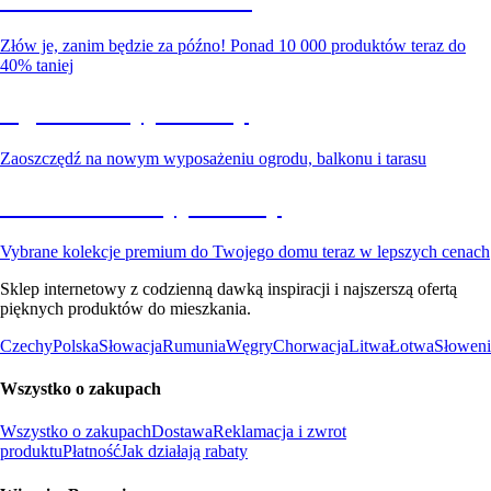
Złów je, zanim będzie za późno! Ponad 10 000 produktów teraz do
40% taniej
Ogród na wyprzedaży
Zaoszczędź na nowym wyposażeniu ogrodu, balkonu i tarasu
Premium na wyprzedaży
Vybrane kolekcje premium do Twojego domu teraz w lepszych cenach
Sklep internetowy z codzienną dawką inspiracji i najszerszą ofertą
pięknych produktów do mieszkania.
Czechy
Polska
Słowacja
Rumunia
Węgry
Chorwacja
Litwa
Łotwa
Słoweni
Wszystko o zakupach
Wszystko o zakupach
Dostawa
Reklamacja i zwrot
produktu
Płatność
Jak działają rabaty