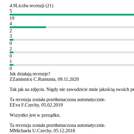
4.9
Liczba recenzji
(
21
)
5
19
4
2
3
0
2
0
1
0
Jak działają recenzje?
Z
Zamisnicu C.
Rumunia
,
09.11.2020
Tak jak na zdjęciu. Nigdy nie zawodzicie mnie jakością swoich p
Ta recenzja została przetłumaczona automatycznie.
E
Eva F.
Czechy
,
05.02.2019
Wszystko jest w porządku.
Ta recenzja została przetłumaczona automatycznie.
M
Michaela U.
Czechy
,
05.12.2018