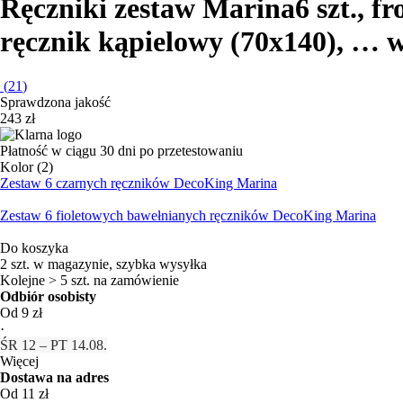
Ręczniki zestaw Marina
6 szt., f
ręcznik kąpielowy (70x140)
, …
w
(
21
)
Sprawdzona jakość
243 zł
Płatność w ciągu 30 dni po przetestowaniu
Kolor (2)
Zestaw 6 czarnych ręczników DecoKing Marina
Zestaw 6 fioletowych bawełnianych ręczników DecoKing Marina
Do koszyka
2 szt. w magazynie, szybka wysyłka
Kolejne > 5 szt. na zamówienie
Odbiór osobisty
Od 9 zł
·
ŚR 12 – PT 14.08.
Więcej
Dostawa na adres
Od 11 zł