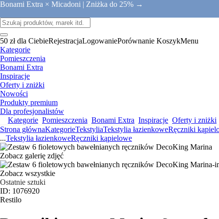
Bonami Extra × Micadoni |
Zniżka do 25% →
50 zł dla Ciebie
Rejestracja
Logowanie
Porównanie
Koszyk
Menu
Kategorie
Pomieszczenia
Bonami Extra
Inspiracje
Oferty i zniżki
Nowości
Produkty premium
Dla profesjonalistów
Kategorie
Pomieszczenia
Bonami Extra
Inspiracje
Oferty i zniżki
Strona główna
Kategorie
Tekstylia
Tekstylia łazienkowe
Ręczniki kąpie
...
Tekstylia łazienkowe
Ręczniki kąpielowe
Zobacz galerię zdjęć
Zobacz wszystkie
Ostatnie sztuki
ID: 1076920
Restilo