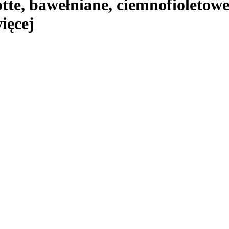
rotte, bawełniane, ciemnofioletow
ięcej