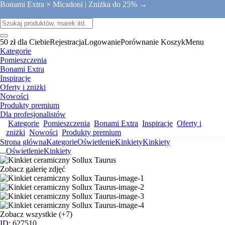
Bonami Extra × Micadoni |
Zniżka do 25% →
50 zł dla Ciebie
Rejestracja
Logowanie
Porównanie
Koszyk
Menu
Kategorie
Pomieszczenia
Bonami Extra
Inspiracje
Oferty i zniżki
Nowości
Produkty premium
Dla profesjonalistów
Kategorie
Pomieszczenia
Bonami Extra
Inspiracje
Oferty i
zniżki
Nowości
Produkty premium
Strona główna
Kategorie
Oświetlenie
Kinkiety
Kinkiety
...
Oświetlenie
Kinkiety
Zobacz galerię zdjęć
Zobacz wszystkie
(+7)
ID: 627510