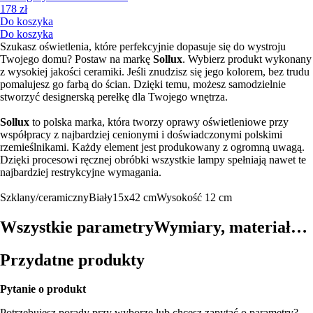
178 zł
Do koszyka
Do koszyka
Szukasz oświetlenia, które perfekcyjnie dopasuje się do wystroju
Twojego domu? Postaw na markę
Sollux
. Wybierz produkt wykonany
z wysokiej jakości ceramiki. Jeśli znudzisz się jego kolorem, bez trudu
pomalujesz go farbą do ścian. Dzięki temu, możesz samodzielnie
stworzyć designerską perełkę dla Twojego wnętrza.
Sollux
to polska marka, która tworzy oprawy oświetleniowe przy
współpracy z najbardziej cenionymi i doświadczonymi polskimi
rzemieślnikami. Każdy element jest produkowany z ogromną uwagą.
Dzięki procesowi ręcznej obróbki wszystkie lampy spełniają nawet te
najbardziej restrykcyjne wymagania.
Szklany/ceramiczny
Biały
15x42 cm
Wysokość 12 cm
Wszystkie parametry
Wymiary, materiał…
Przydatne produkty
Pytanie o produkt
Potrzebujesz porady przy wyborze lub chcesz zapytać o parametry?