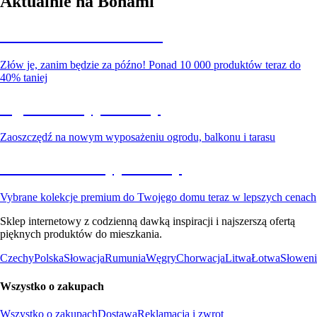
Aktualnie na Bonami
Summer Sale do -40%
Złów je, zanim będzie za późno! Ponad 10 000 produktów teraz do
40% taniej
Ogród na wyprzedaży
Zaoszczędź na nowym wyposażeniu ogrodu, balkonu i tarasu
Premium na wyprzedaży
Vybrane kolekcje premium do Twojego domu teraz w lepszych cenach
Sklep internetowy z codzienną dawką inspiracji i najszerszą ofertą
pięknych produktów do mieszkania.
Czechy
Polska
Słowacja
Rumunia
Węgry
Chorwacja
Litwa
Łotwa
Słoweni
Wszystko o zakupach
Wszystko o zakupach
Dostawa
Reklamacja i zwrot