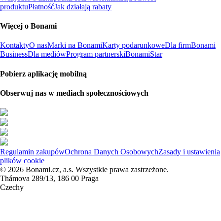
produktu
Płatność
Jak działają rabaty
Więcej o Bonami
Kontakty
O nas
Marki na Bonami
Karty podarunkowe
Dla firm
Bonami
Business
Dla mediów
Program partnerski
BonamiStar
Pobierz aplikację mobilną
Obserwuj nas w mediach społecznościowych
Regulamin zakupów
Ochrona Danych Osobowych
Zasady i ustawienia
plików cookie
© 2026 Bonami.cz, a.s. Wszystkie prawa zastrzeżone.
Thámova 289/13, 186 00 Praga
Czechy