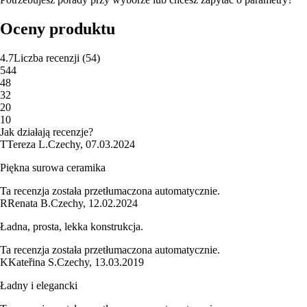
Oceny produktu
4.7
Liczba recenzji
(
54
)
5
44
4
8
3
2
2
0
1
0
Jak działają recenzje?
T
Tereza L.
Czechy
,
07.03.2024
Piękna surowa ceramika
Ta recenzja została przetłumaczona automatycznie.
R
Renata B.
Czechy
,
12.02.2024
Ładna, prosta, lekka konstrukcja.
Ta recenzja została przetłumaczona automatycznie.
K
Kateřina S.
Czechy
,
13.03.2019
Ładny i elegancki