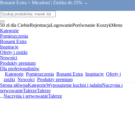
Bonami Extra × Micadoni |
Zniżka do 25% →
50 zł dla Ciebie
Rejestracja
Logowanie
Porównanie
Koszyk
Menu
Kategorie
Pomieszczenia
Bonami Extra
Inspiracje
Oferty i zniżki
Nowości
Produkty premium
Dla profesjonalistów
Kategorie
Pomieszczenia
Bonami Extra
Inspiracje
Oferty i
zniżki
Nowości
Produkty premium
Strona główna
Kategorie
Wyposażenie kuchni i jadalni
Naczynia i
serwowanie
Talerze
Talerze
...
Naczynia i serwowanie
Talerze