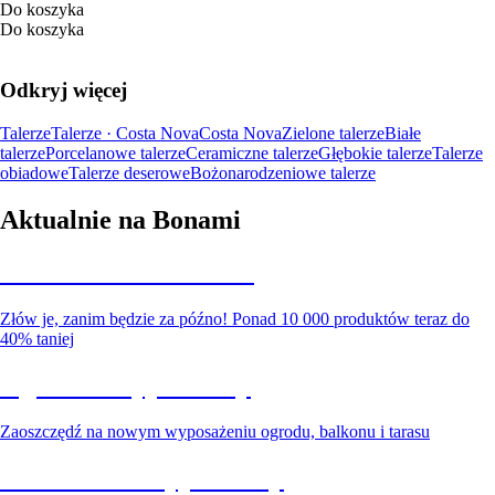
Do koszyka
Do koszyka
Odkryj więcej
Talerze
Talerze · Costa Nova
Costa Nova
Zielone talerze
Białe
talerze
Porcelanowe talerze
Ceramiczne talerze
Głębokie talerze
Talerze
obiadowe
Talerze deserowe
Bożonarodzeniowe talerze
Aktualnie na Bonami
Summer Sale do -40%
Złów je, zanim będzie za późno! Ponad 10 000 produktów teraz do
40% taniej
Ogród na wyprzedaży
Zaoszczędź na nowym wyposażeniu ogrodu, balkonu i tarasu
Premium na wyprzedaży