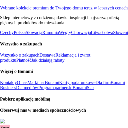
Vybrane kolekcje premium do Twojego domu teraz w lepszych cenach
Sklep internetowy z codzienną dawką inspiracji i najszerszą ofertą
pięknych produktów do mieszkania.
Czechy
Polska
Słowacja
Rumunia
Węgry
Chorwacja
Litwa
Łotwa
Słoweni
Wszystko o zakupach
Wszystko o zakupach
Dostawa
Reklamacja i zwrot
produktu
Płatność
Jak działają rabaty
Więcej o Bonami
Kontakty
O nas
Marki na Bonami
Karty podarunkowe
Dla firm
Bonami
Business
Dla mediów
Program partnerski
BonamiStar
Pobierz aplikację mobilną
Obserwuj nas w mediach społecznościowych