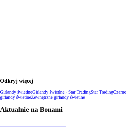
DO KOSZYKA
Odkryj więcej
Girlandy świetlne
Girlandy świetlne · Star Trading
Star Trading
Czarne
girlandy świetlne
Zewnętrzne girlandy świetlne
Aktualnie na Bonami
Summer Sale do -40%