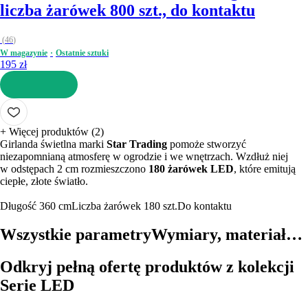
liczba żarówek 800 szt., do kontaktu
(
46
)
W magazynie
Ostatnie sztuki
195 zł
DO KOSZYKA
+
Więcej produktów (2)
Girlanda świetlna marki
Star Trading
pomoże stworzyć
niezapomnianą atmosferę w ogrodzie i we wnętrzach. Wzdłuż niej
w odstępach 2 cm rozmieszczono
180 żarówek LED
, które emitują
ciepłe, złote światło.
Długość 360 cm
Liczba żarówek 180 szt.
Do kontaktu
Wszystkie parametry
Wymiary, materiał…
Odkryj pełną ofertę produktów z kolekcji
Serie LED