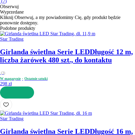
(
7
)
Obserwuj
Wyprzedane
Kliknij Obserwuj, a my powiadomimy Cię, gdy produkt będzie
ponownie dostępny.
Podobne produkty
Star Trading
Girlanda świetlna Serie LED
Długość 12 m,
liczba żarówek 480 szt., do kontaktu
(
3
)
W magazynie
Ostatnie sztuki
298 zł
DO KOSZYKA
Star Trading
Girlanda świetlna Serie LED
Długość 16 m,