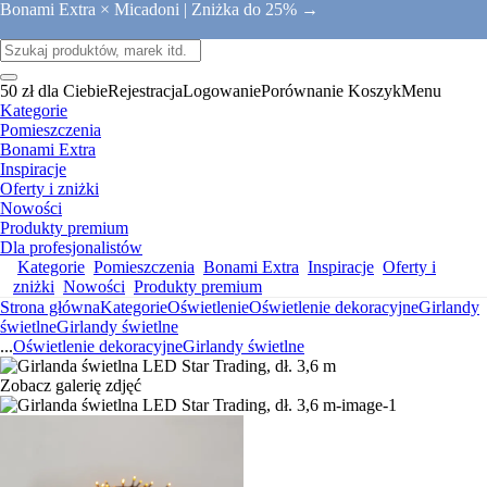
Bonami Extra × Micadoni |
Zniżka do 25% →
50 zł dla Ciebie
Rejestracja
Logowanie
Porównanie
Koszyk
Menu
Kategorie
Pomieszczenia
Bonami Extra
Inspiracje
Oferty i zniżki
Nowości
Produkty premium
Dla profesjonalistów
Kategorie
Pomieszczenia
Bonami Extra
Inspiracje
Oferty i
zniżki
Nowości
Produkty premium
Strona główna
Kategorie
Oświetlenie
Oświetlenie dekoracyjne
Girlandy
świetlne
Girlandy świetlne
...
Oświetlenie dekoracyjne
Girlandy świetlne
Zobacz galerię zdjęć