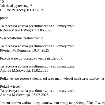
1
0
Jak działają recenzje?
L
Lucie P.
Czechy
,
03.09.2025
prace
Ta recenzja została przetłumaczona automatycznie.
R
Rose-Marie F.
Węgry
,
03.05.2025
Wszechstronne zastosowanie.
Ta recenzja została przetłumaczona automatycznie.
P
Perian M.
Rumunia
,
10.04.2025
Przydaje się do porządkowania garderoby.
Ta recenzja została przetłumaczona automatycznie.
Andrea M.
Słowacja
,
11.02.2025
Półka jest po prostu świetna, od razu mam więcej miejsca w szafce, jes
Pokaż więcej
Ta recenzja została przetłumaczona automatycznie.
Andrea M.
Słowacja
,
05.02.2025
Jestem bardzo zadowolony, zamówiłem drugą taką samą półkę. Oszczęd