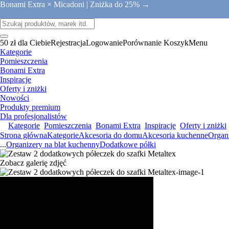
Bonami Extra × Micadoni |
Zniżka do 25% →
50 zł dla Ciebie
Rejestracja
Logowanie
Porównanie
Koszyk
Menu
Kategorie
Pomieszczenia
Bonami Extra
Inspiracje
Oferty i zniżki
Nowości
Produkty premium
Dla profesjonalistów
Kategorie
Pomieszczenia
Bonami Extra
Inspiracje
Oferty i zniżki
Strona główna
Kategorie
Akcesoria do domu
Akcesoria kuchenne
Organ
...
Organizery na blat kuchenny
Dodatkowe półki
Zobacz galerię zdjęć