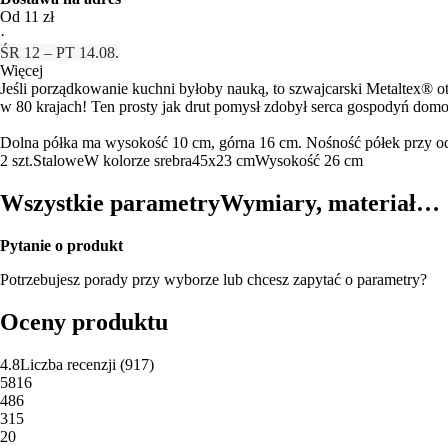
Od 11 zł
·
ŚR 12 – PT 14.08.
Więcej
Jeśli porządkowanie kuchni byłoby nauką, to szwajcarski Metaltex® o
w 80 krajach! Ten prosty jak drut pomysł zdobył serca gospodyń dom
Dolna półka ma wysokość 10 cm, górna 16 cm. Nośność półek przy od
2 szt.
Stalowe
W kolorze srebra
45x23 cm
Wysokość 26 cm
Wszystkie parametry
Wymiary, materiał…
Pytanie o produkt
Potrzebujesz porady przy wyborze lub chcesz zapytać o parametry?
Oceny produktu
4.8
Liczba recenzji
(
917
)
5
816
4
86
3
15
2
0