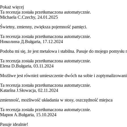
Pokaż więcej
Ta recenzja została przetłumaczona automatycznie.
Michaela C.
Czechy
,
24.01.2025
Świetny, zmienny, zwiększa pojemność pamięci.
Ta recenzja została przetłumaczona automatycznie.
Николина Д.
Bułgaria
,
17.12.2024
Podoba mi się, że jest metalowa i stabilna. Pasuje do mojego pomysłu
Ta recenzja została przetłumaczona automatycznie.
Elena D.
Bułgaria
,
03.11.2024
Możliwe jest również umieszczenie dwóch na sobie i zoptymalizowanie
Ta recenzja została przetłumaczona automatycznie.
Katarína J.
Słowacja
,
02.11.2024
zmienność, możliwość układania w stosy, oszczędność miejsca
Ta recenzja została przetłumaczona automatycznie.
Мария А.
Bułgaria
,
15.10.2024
Pasuje idealnie!