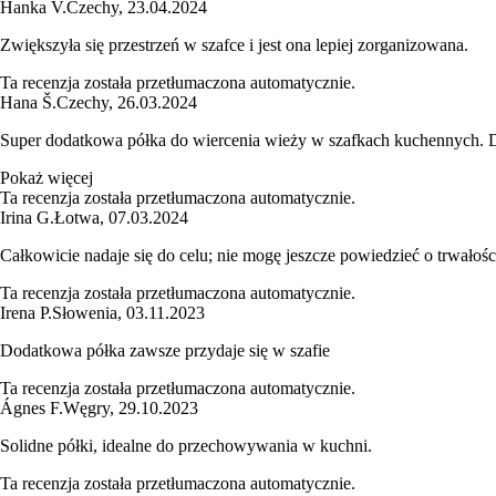
Hanka V.
Czechy
,
23.04.2024
Zwiększyła się przestrzeń w szafce i jest ona lepiej zorganizowana.
Ta recenzja została przetłumaczona automatycznie.
Hana Š.
Czechy
,
26.03.2024
Super dodatkowa półka do wiercenia wieży w szafkach kuchennych. Dłu
Pokaż więcej
Ta recenzja została przetłumaczona automatycznie.
Irina G.
Łotwa
,
07.03.2024
Całkowicie nadaje się do celu; nie mogę jeszcze powiedzieć o trwało
Ta recenzja została przetłumaczona automatycznie.
Irena P.
Słowenia
,
03.11.2023
Dodatkowa półka zawsze przydaje się w szafie
Ta recenzja została przetłumaczona automatycznie.
Ágnes F.
Węgry
,
29.10.2023
Solidne półki, idealne do przechowywania w kuchni.
Ta recenzja została przetłumaczona automatycznie.