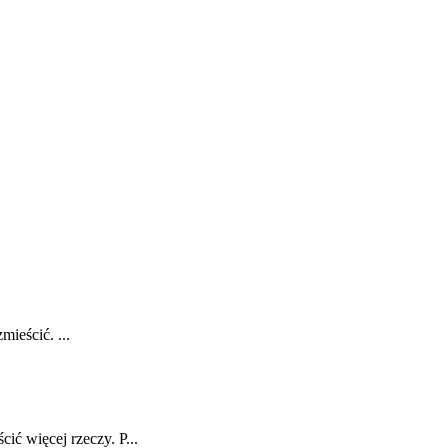
mieścić. ...
ć więcej rzeczy. P...