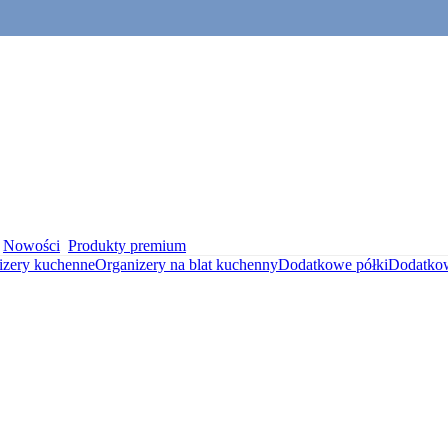
Nowości
Produkty premium
izery kuchenne
Organizery na blat kuchenny
Dodatkowe półki
Dodatkow