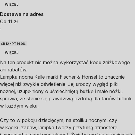
WIĘCEJ
Dostawa na adres
Od 11 zł
·
ŚR 12 – PT 14.08.
WIĘCEJ
Na ten produkt nie można wykorzystać kodu zniżkowego
ani rabatów.
Lampka nocna Kalle marki Fischer & Honsel to znacznie
więcej niż zwykłe oświetlenie. Jej uroczy wygląd piłki
nożnej, uzupełniony o uśmiechniętą buźkę i małe nóżki,
sprawia, że stanie się prawdziwą ozdobą dla fanów futbolu
w każdym wieku.
Czy to w pokoju dziecięcym, na stoliku nocnym, czy
w kąciku zabaw, lampka tworzy przytulną atmosferę
i wprowadza sportowy akcent. Światło można przyciemnić