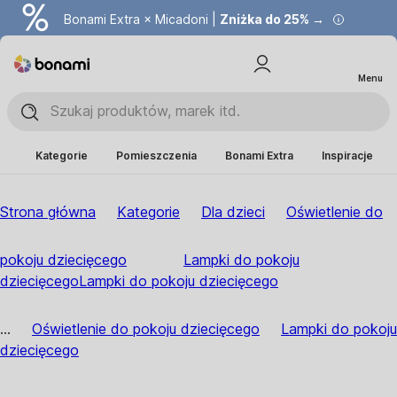
Bonami Extra × Micadoni |
Zniżka do 25% →
Menu
Kategorie
Pomieszczenia
Bonami Extra
Inspiracje
Strona główna
Kategorie
Dla dzieci
Oświetlenie do
pokoju dziecięcego
Lampki do pokoju
dziecięcego
Lampki do pokoju dziecięcego
...
Oświetlenie do pokoju dziecięcego
Lampki do pokoju
dziecięcego