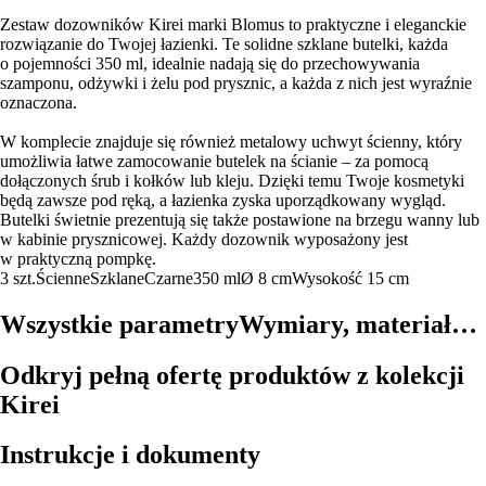
Zestaw dozowników Kirei marki Blomus to praktyczne i eleganckie
rozwiązanie do Twojej łazienki. Te solidne szklane butelki, każda
o pojemności 350 ml, idealnie nadają się do przechowywania
szamponu, odżywki i żelu pod prysznic, a każda z nich jest wyraźnie
oznaczona.
W komplecie znajduje się również metalowy uchwyt ścienny, który
umożliwia łatwe zamocowanie butelek na ścianie – za pomocą
dołączonych śrub i kołków lub kleju. Dzięki temu Twoje kosmetyki
będą zawsze pod ręką, a łazienka zyska uporządkowany wygląd.
Butelki świetnie prezentują się także postawione na brzegu wanny lub
w kabinie prysznicowej. Każdy dozownik wyposażony jest
w praktyczną pompkę.
3 szt.
Ścienne
Szklane
Czarne
350 ml
Ø 8 cm
Wysokość 15 cm
Wszystkie parametry
Wymiary, materiał…
Odkryj pełną ofertę produktów z kolekcji
Kirei
Instrukcje i dokumenty