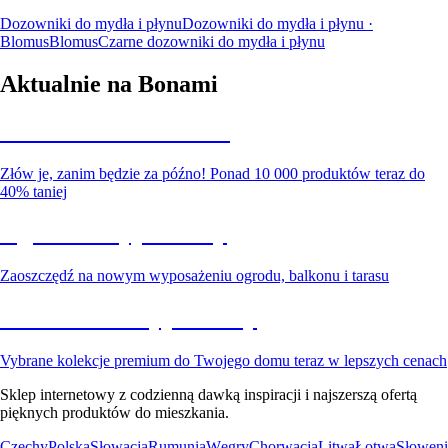
Dozowniki do mydła i płynu
Dozowniki do mydła i płynu ·
Blomus
Blomus
Czarne dozowniki do mydła i płynu
Aktualnie na Bonami
Summer Sale do -40%
Złów je, zanim będzie za późno! Ponad 10 000 produktów teraz do
40% taniej
Ogród na wyprzedaży
Zaoszczędź na nowym wyposażeniu ogrodu, balkonu i tarasu
Premium na wyprzedaży
Vybrane kolekcje premium do Twojego domu teraz w lepszych cenach
Sklep internetowy z codzienną dawką inspiracji i najszerszą ofertą
pięknych produktów do mieszkania.
Czechy
Polska
Słowacja
Rumunia
Węgry
Chorwacja
Litwa
Łotwa
Słoweni