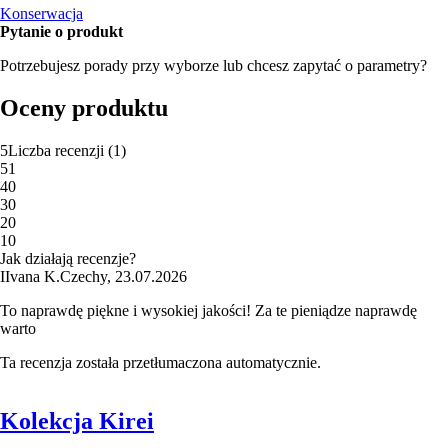
Konserwacja
Pytanie o produkt
Potrzebujesz porady przy wyborze lub chcesz zapytać o parametry?
Oceny produktu
5
Liczba recenzji
(
1
)
5
1
4
0
3
0
2
0
1
0
Jak działają recenzje?
I
Ivana K.
Czechy
,
23.07.2026
To naprawdę piękne i wysokiej jakości! Za te pieniądze naprawdę
warto
Ta recenzja została przetłumaczona automatycznie.
Kolekcja Kirei