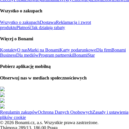
Wszystko o zakupach
Wszystko o zakupach
Dostawa
Reklamacja i zwrot
produktu
Płatność
Jak działają rabaty
Więcej o Bonami
Kontakty
O nas
Marki na Bonami
Karty podarunkowe
Dla firm
Bonami
Business
Dla mediów
Program partnerski
BonamiStar
Pobierz aplikację mobilną
Obserwuj nas w mediach społecznościowych
Regulamin zakupów
Ochrona Danych Osobowych
Zasady i ustawienia
plików cookie
© 2026 Bonami.cz, a.s. Wszystkie prawa zastrzeżone.
Thámova 289/13, 186 00 Praga