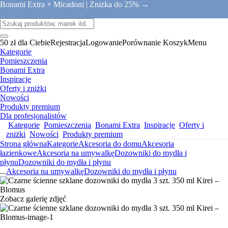
Bonami Extra × Micadoni |
Zniżka do 25% →
50 zł dla Ciebie
Rejestracja
Logowanie
Porównanie
Koszyk
Menu
Kategorie
Pomieszczenia
Bonami Extra
Inspiracje
Oferty i zniżki
Nowości
Produkty premium
Dla profesjonalistów
Kategorie
Pomieszczenia
Bonami Extra
Inspiracje
Oferty i
zniżki
Nowości
Produkty premium
Strona główna
Kategorie
Akcesoria do domu
Akcesoria
łazienkowe
Akcesoria na umywalkę
Dozowniki do mydła i
płynu
Dozowniki do mydła i płynu
...
Akcesoria na umywalkę
Dozowniki do mydła i płynu
Zobacz galerię zdjęć