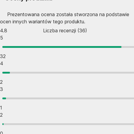
Prezentowana ocena została stworzona na podstawie
ocen innych wariantów tego produktu.
4.8
Liczba recenzji
(
36
)
5
32
4
2
3
1
2
0