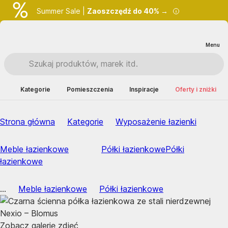
Summer Sale |
Zaoszczędź do 40% →
Menu
Kategorie
Pomieszczenia
Inspiracje
Oferty i zniżki
Strona główna
Kategorie
Wyposażenie łazienki
Meble łazienkowe
Półki łazienkowe
Półki
łazienkowe
...
Meble łazienkowe
Półki łazienkowe
Zobacz galerię zdjęć