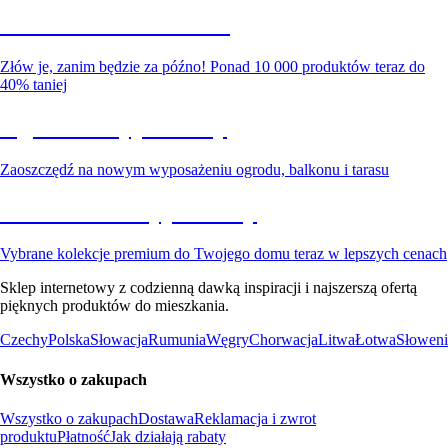
Summer Sale do -40%
Złów je, zanim będzie za późno! Ponad 10 000 produktów teraz do
40% taniej
Ogród na wyprzedaży
Zaoszczędź na nowym wyposażeniu ogrodu, balkonu i tarasu
Premium na wyprzedaży
Vybrane kolekcje premium do Twojego domu teraz w lepszych cenach
Sklep internetowy z codzienną dawką inspiracji i najszerszą ofertą
pięknych produktów do mieszkania.
Czechy
Polska
Słowacja
Rumunia
Węgry
Chorwacja
Litwa
Łotwa
Słoweni
Wszystko o zakupach
Wszystko o zakupach
Dostawa
Reklamacja i zwrot
produktu
Płatność
Jak działają rabaty