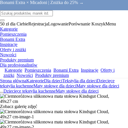
Bonami Extra × Micadoni |
Zniżka do 25% →
50 zł dla Ciebie
Rejestracja
Logowanie
Porównanie
Koszyk
Menu
Kategorie
Pomieszczenia
Bonami Extra
Inspiracje
Oferty i zniżki
Nowości
Produkty premium
Dla profesjonalistów
Kategorie
Pomieszczenia
Bonami Extra
Inspiracje
Oferty i
zniżki
Nowości
Produkty premium
Strona główna
Kategorie
Dla dzieci
Tekstylia dla dzieci
Dziecięce
tekstylia kuchenne
Maty stołowe dla dzieci
Maty stołowe dla dzieci
...
Dziecięce tekstylia kuchenne
Maty stołowe dla dzieci
Zobacz galerię zdjęć