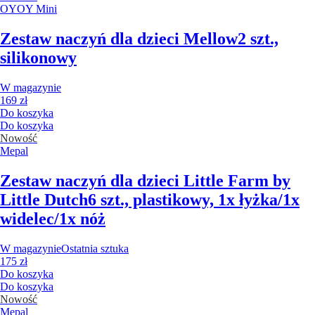
OYOY Mini
Zestaw naczyń dla dzieci Mellow
2 szt.,
silikonowy
W magazynie
169 zł
Do koszyka
Do koszyka
Nowość
Mepal
Zestaw naczyń dla dzieci Little Farm by
Little Dutch
6 szt., plastikowy, 1x łyżka/1x
widelec/1x nóż
W magazynie
Ostatnia sztuka
175 zł
Do koszyka
Do koszyka
Nowość
Mepal