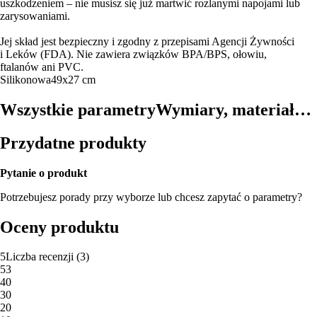
uszkodzeniem – nie musisz się już martwić rozlanymi napojami lub
zarysowaniami.
Jej skład jest bezpieczny i zgodny z przepisami Agencji Żywności
i Leków (FDA). Nie zawiera związków BPA/BPS, ołowiu,
ftalanów ani PVC.
Silikonowa
49x27 cm
Wszystkie parametry
Wymiary, materiał…
Przydatne produkty
Pytanie o produkt
Potrzebujesz porady przy wyborze lub chcesz zapytać o parametry?
Oceny produktu
5
Liczba recenzji
(
3
)
5
3
4
0
3
0
2
0