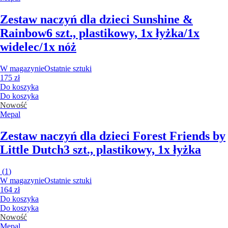
Zestaw naczyń dla dzieci Sunshine &
Rainbow
6 szt., plastikowy, 1x łyżka/1x
widelec/1x nóż
W magazynie
Ostatnie sztuki
175 zł
Do koszyka
Do koszyka
Nowość
Mepal
Zestaw naczyń dla dzieci Forest Friends by
Little Dutch
3 szt., plastikowy, 1x łyżka
(
1
)
W magazynie
Ostatnie sztuki
164 zł
Do koszyka
Do koszyka
Nowość
Mepal