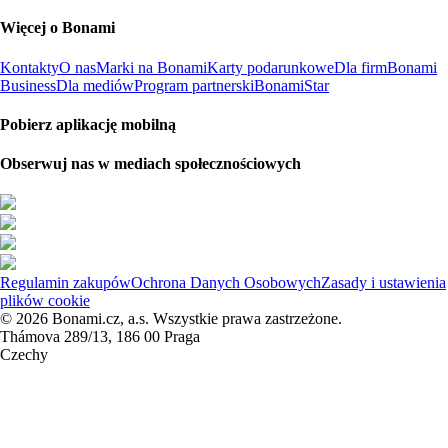
Więcej o Bonami
Kontakty
O nas
Marki na Bonami
Karty podarunkowe
Dla firm
Bonami
Business
Dla mediów
Program partnerski
BonamiStar
Pobierz aplikację mobilną
Obserwuj nas w mediach społecznościowych
Regulamin zakupów
Ochrona Danych Osobowych
Zasady i ustawienia
plików cookie
© 2026 Bonami.cz, a.s. Wszystkie prawa zastrzeżone.
Thámova 289/13, 186 00 Praga
Czechy