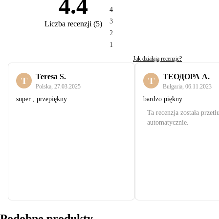
4.4
4
3
Liczba recenzji
(
5
)
2
1
Jak działają recenzje?
Teresa S.
ТЕОДОРА А.
T
Т
Polska
,
27.03.2025
Bułgaria
,
06.11.2023
super , przepiękny
bardzo piękny
Ta recenzja została przet
automatycznie.
Podobne produkty