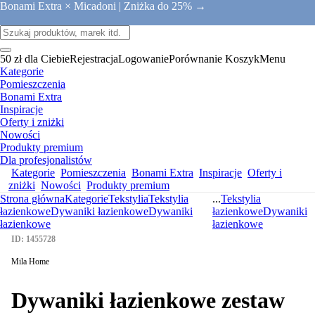
Bonami Extra × Micadoni |
Zniżka do 25% →
50 zł dla Ciebie
Rejestracja
Logowanie
Porównanie
Koszyk
Menu
Kategorie
Pomieszczenia
Bonami Extra
Inspiracje
Oferty i zniżki
Nowości
Produkty premium
Dla profesjonalistów
Kategorie
Pomieszczenia
Bonami Extra
Inspiracje
Oferty i
zniżki
Nowości
Produkty premium
Strona główna
Kategorie
Tekstylia
Tekstylia
...
Tekstylia
łazienkowe
Dywaniki łazienkowe
Dywaniki
łazienkowe
Dywaniki
łazienkowe
łazienkowe
ID: 1455728
Mila Home
Dywaniki łazienkowe zestaw