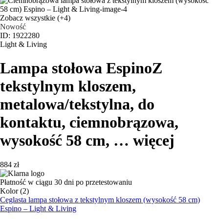
Zobacz wszystkie
(+4)
Nowość
ID: 1922280
Light & Living
Lampa stołowa Espino
Z
tekstylnym kloszem,
metalowa/tekstylna, do
kontaktu, ciemnobrązowa,
wysokość 58 cm
, …
więcej
884 zł
Płatność w ciągu 30 dni po przetestowaniu
Kolor (2)
Ceglasta lampa stołowa z tekstylnym kloszem (wysokość 58 cm)
Espino – Light & Living