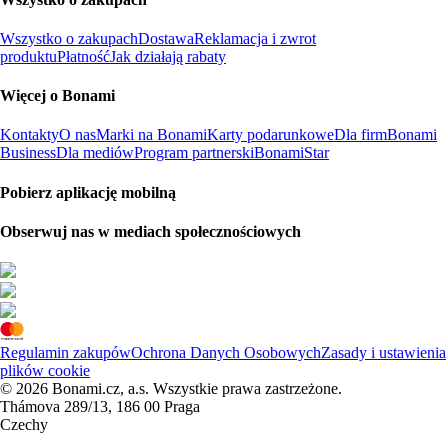
Wszystko o zakupach
Dostawa
Reklamacja i zwrot
produktu
Płatność
Jak działają rabaty
Więcej o Bonami
Kontakty
O nas
Marki na Bonami
Karty podarunkowe
Dla firm
Bonami
Business
Dla mediów
Program partnerski
BonamiStar
Pobierz aplikację mobilną
Obserwuj nas w mediach społecznościowych
Regulamin zakupów
Ochrona Danych Osobowych
Zasady i ustawienia
plików cookie
© 2026 Bonami.cz, a.s. Wszystkie prawa zastrzeżone.
Thámova 289/13, 186 00 Praga
Czechy