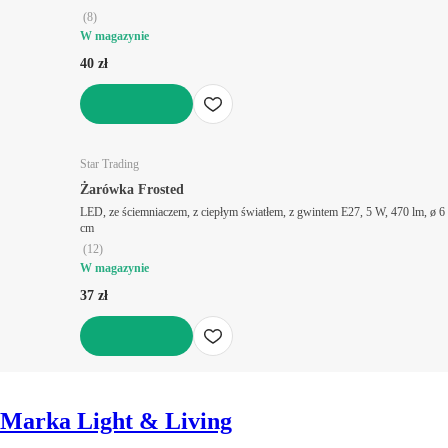
(
8
)
W magazynie
40 zł
DO KOSZYKA
Star Trading
Żarówka Frosted
LED, ze ściemniaczem, z ciepłym światłem, z gwintem E27, 5 W, 470 lm, ø 6
cm
(
12
)
W magazynie
37 zł
DO KOSZYKA
Marka Light & Living