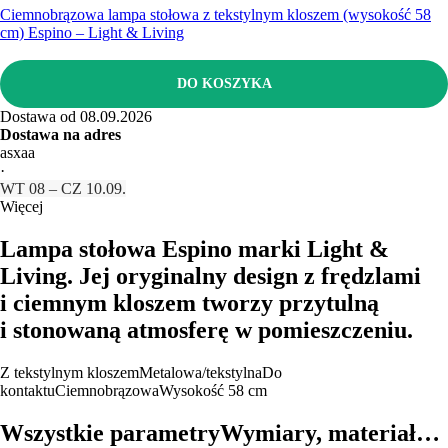
Ciemnobrązowa lampa stołowa z tekstylnym kloszem (wysokość 58
cm) Espino – Light & Living
DO KOSZYKA
Dostawa od 08.09.2026
Dostawa na adres
asxaa
·
WT 08 – CZ 10.09.
Więcej
Lampa stołowa Espino marki Light &
Living. Jej oryginalny design z frędzlami
i ciemnym kloszem tworzy przytulną
i stonowaną atmosferę w pomieszczeniu.
Z tekstylnym kloszem
Metalowa/tekstylna
Do
kontaktu
Ciemnobrązowa
Wysokość 58 cm
Wszystkie parametry
Wymiary, materiał…