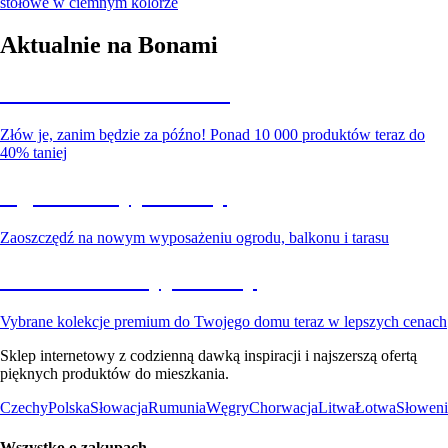
stołowe w ciemnym kolorze
Aktualnie na Bonami
Summer Sale do -40%
Złów je, zanim będzie za późno! Ponad 10 000 produktów teraz do
40% taniej
Ogród na wyprzedaży
Zaoszczędź na nowym wyposażeniu ogrodu, balkonu i tarasu
Premium na wyprzedaży
Vybrane kolekcje premium do Twojego domu teraz w lepszych cenach
Sklep internetowy z codzienną dawką inspiracji i najszerszą ofertą
pięknych produktów do mieszkania.
Czechy
Polska
Słowacja
Rumunia
Węgry
Chorwacja
Litwa
Łotwa
Słoweni
Wszystko o zakupach