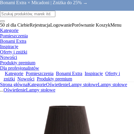
Bonami Extra × Micadoni |
Zniżka do 25% →
50 zł dla Ciebie
Rejestracja
Logowanie
Porównanie
Koszyk
Menu
Kategorie
Pomieszczenia
Bonami Extra
Inspiracje
Oferty i zniżki
Nowości
Produkty premium
Dla profesjonalistów
Kategorie
Pomieszczenia
Bonami Extra
Inspiracje
Oferty i
zniżki
Nowości
Produkty premium
Strona główna
Kategorie
Oświetlenie
Lampy stołowe
Lampy stołowe
...
Oświetlenie
Lampy stołowe