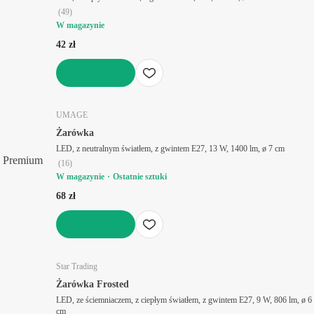
(
49
)
W magazynie
42 zł
DO KOSZYKA
UMAGE
Żarówka
LED, z neutralnym światłem, z gwintem E27, 13 W, 1400 lm, ø 7 cm
Premium
(
16
)
W magazynie
Ostatnie sztuki
68 zł
DO KOSZYKA
Star Trading
Żarówka Frosted
LED, ze ściemniaczem, z ciepłym światłem, z gwintem E27, 9 W, 806 lm, ø 6
cm