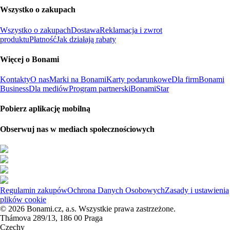
Wszystko o zakupach
Wszystko o zakupach
Dostawa
Reklamacja i zwrot
produktu
Płatność
Jak działają rabaty
Więcej o Bonami
Kontakty
O nas
Marki na Bonami
Karty podarunkowe
Dla firm
Bonami
Business
Dla mediów
Program partnerski
BonamiStar
Pobierz aplikację mobilną
Obserwuj nas w mediach społecznościowych
Regulamin zakupów
Ochrona Danych Osobowych
Zasady i ustawienia
plików cookie
© 2026 Bonami.cz, a.s. Wszystkie prawa zastrzeżone.
Thámova 289/13, 186 00 Praga
Czechy