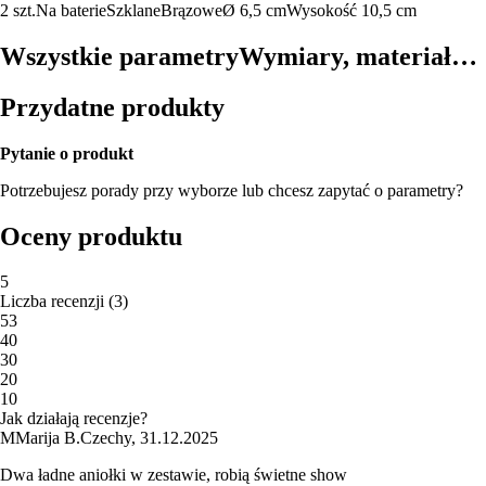
2 szt.
Na baterie
Szklane
Brązowe
Ø 6,5 cm
Wysokość 10,5 cm
Wszystkie parametry
Wymiary, materiał…
Przydatne produkty
Pytanie o produkt
Potrzebujesz porady przy wyborze lub chcesz zapytać o parametry?
Oceny produktu
5
Liczba recenzji
(
3
)
5
3
4
0
3
0
2
0
1
0
Jak działają recenzje?
M
Marija B.
Czechy
,
31.12.2025
Dwa ładne aniołki w zestawie, robią świetne show