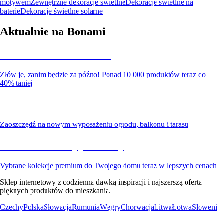
motywem
Zewnętrzne dekoracje świetlne
Dekoracje świetlne na
baterie
Dekoracje świetlne solarne
Aktualnie na Bonami
Summer Sale do -40%
Złów je, zanim będzie za późno! Ponad 10 000 produktów teraz do
40% taniej
Ogród na wyprzedaży
Zaoszczędź na nowym wyposażeniu ogrodu, balkonu i tarasu
Premium na wyprzedaży
Vybrane kolekcje premium do Twojego domu teraz w lepszych cenach
Sklep internetowy z codzienną dawką inspiracji i najszerszą ofertą
pięknych produktów do mieszkania.
Czechy
Polska
Słowacja
Rumunia
Węgry
Chorwacja
Litwa
Łotwa
Słoweni