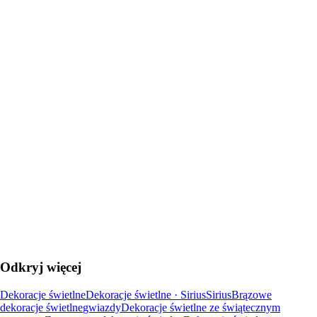
DO KOSZYKA
Odkryj więcej
Dekoracje świetlne
Dekoracje świetlne · Sirius
Sirius
Brązowe
dekoracje świetlne
gwiazdy
Dekoracje świetlne ze świątecznym