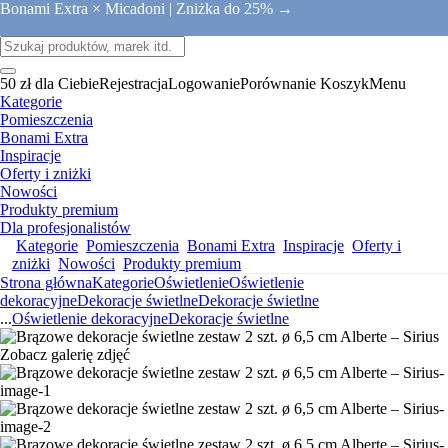
Bonami Extra × Micadoni |
Zniżka do 25% →
50 zł dla Ciebie
Rejestracja
Logowanie
Porównanie
Koszyk
Menu
Kategorie
Pomieszczenia
Bonami Extra
Inspiracje
Oferty i zniżki
Nowości
Produkty premium
Dla profesjonalistów
Kategorie
Pomieszczenia
Bonami Extra
Inspiracje
Oferty i
zniżki
Nowości
Produkty premium
Strona główna
Kategorie
Oświetlenie
Oświetlenie
dekoracyjne
Dekoracje świetlne
Dekoracje świetlne
...
Oświetlenie dekoracyjne
Dekoracje świetlne
Zobacz galerię zdjęć