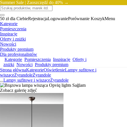
Summer Sale |
Zaoszczędź do 40% →
50 zł dla Ciebie
Rejestracja
Logowanie
Porównanie
Koszyk
Menu
Kategorie
Pomieszczenia
Inspiracje
Oferty i zniżki
Nowości
Produkty premium
Dla profesjonalistów
Kategorie
Pomieszczenia
Inspiracje
Oferty i
zniżki
Nowości
Produkty premium
Strona główna
Kategorie
Oświetlenie
Lampy sufitowe i
wiszące
Żyrandole
Żyrandole
...
Lampy sufitowe i wiszące
Żyrandole
Zobacz galerię zdjęć