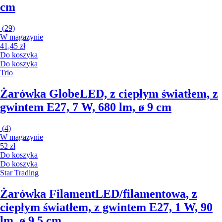
cm
(
29
)
W magazynie
41,45 zł
Do koszyka
Do koszyka
Trio
Żarówka Globe
LED, z ciepłym światłem, z
gwintem E27, 7 W, 680 lm, ø 9 cm
(
4
)
W magazynie
52 zł
Do koszyka
Do koszyka
Star Trading
Żarówka Filament
LED/filamentowa, z
ciepłym światłem, z gwintem E27, 1 W, 90
lm, ø 9,5 cm