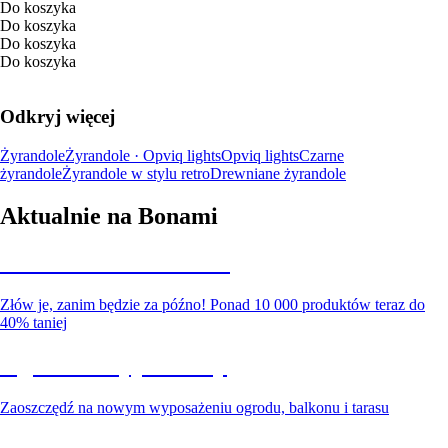
Do koszyka
Do koszyka
Do koszyka
Do koszyka
Odkryj więcej
Żyrandole
Żyrandole · Opviq lights
Opviq lights
Czarne
żyrandole
Żyrandole w stylu retro
Drewniane żyrandole
Aktualnie na Bonami
Summer Sale do -40%
Złów je, zanim będzie za późno! Ponad 10 000 produktów teraz do
40% taniej
Ogród na wyprzedaży
Zaoszczędź na nowym wyposażeniu ogrodu, balkonu i tarasu