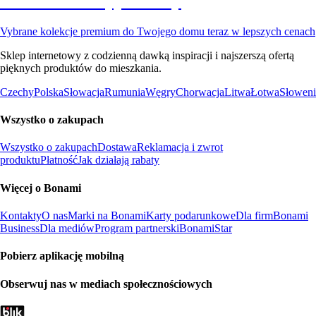
Premium na wyprzedaży
Vybrane kolekcje premium do Twojego domu teraz w lepszych cenach
Sklep internetowy z codzienną dawką inspiracji i najszerszą ofertą
pięknych produktów do mieszkania.
Czechy
Polska
Słowacja
Rumunia
Węgry
Chorwacja
Litwa
Łotwa
Słoweni
Wszystko o zakupach
Wszystko o zakupach
Dostawa
Reklamacja i zwrot
produktu
Płatność
Jak działają rabaty
Więcej o Bonami
Kontakty
O nas
Marki na Bonami
Karty podarunkowe
Dla firm
Bonami
Business
Dla mediów
Program partnerski
BonamiStar
Pobierz aplikację mobilną
Obserwuj nas w mediach społecznościowych