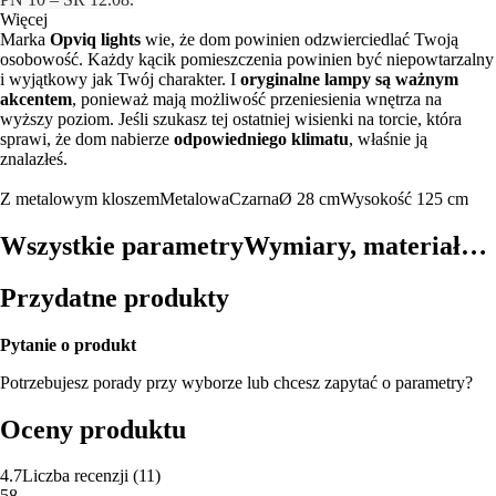
Więcej
Marka
Opviq lights
wie, że ​​dom powinien odzwierciedlać Twoją
osobowość. Każdy kącik pomieszczenia powinien być niepowtarzalny
i wyjątkowy jak Twój charakter. I
oryginalne lampy są ważnym
akcentem
, ponieważ mają możliwość przeniesienia wnętrza na
wyższy poziom. Jeśli szukasz tej ostatniej wisienki na torcie, która
sprawi, że dom nabierze
odpowiedniego klimatu
, właśnie ją
znalazłeś.
Z metalowym kloszem
Metalowa
Czarna
Ø 28 cm
Wysokość 125 cm
Wszystkie parametry
Wymiary, materiał…
Przydatne produkty
Pytanie o produkt
Potrzebujesz porady przy wyborze lub chcesz zapytać o parametry?
Oceny produktu
4.7
Liczba recenzji
(
11
)
5
8