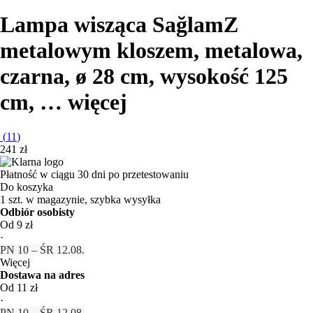
Lampa wisząca Sağlam
Z
metalowym kloszem, metalowa,
czarna, ø 28 cm, wysokość 125
cm
, …
więcej
(
11
)
241 zł
Płatność w ciągu 30 dni po przetestowaniu
Do koszyka
1 szt. w magazynie, szybka wysyłka
Odbiór osobisty
Od 9 zł
·
PN 10 – ŚR 12.08.
Więcej
Dostawa na adres
Od 11 zł
·
PN 10 – ŚR 12.08.