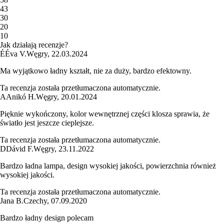
4
3
3
0
2
0
1
0
Jak działają recenzje?
É
Éva V.
Węgry
,
22.03.2024
Ma wyjątkowo ładny kształt, nie za duży, bardzo efektowny.
Ta recenzja została przetłumaczona automatycznie.
A
Anikó H.
Węgry
,
20.01.2024
Pięknie wykończony, kolor wewnętrznej części klosza sprawia, że
światło jest jeszcze cieplejsze.
Ta recenzja została przetłumaczona automatycznie.
D
Dávid F.
Węgry
,
23.11.2022
Bardzo ładna lampa, design wysokiej jakości, powierzchnia również
wysokiej jakości.
Ta recenzja została przetłumaczona automatycznie.
Jana B.
Czechy
,
07.09.2020
Bardzo ładny design polecam