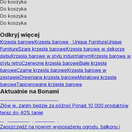
Do koszyka
Do koszyka
Do koszyka
Do koszyka
Odkryj więcej
Krzesła barowe
Krzesła barowe · Unique Furniture
Unique
Furniture
Szare krzesła barowe
Krzesła barowe w dekorze
dębu
Krzesła barowe w stylu industrialnym
Krzesła barowe w
stylu retro
Czerwone krzesła barowe
Białe krzesła
barowe
Czarne krzesła barowe
Krzesła barowe w
zestawie
Drewniane krzesła barowe
Metalowe krzesła
barowe
Tapicerowane krzesła barowe
Aktualnie na Bonami
Summer Sale do -40%
Złów je, zanim będzie za późno! Ponad 10 000 produktów
teraz do 40% taniej
Ogród na wyprzedaży
Zaoszczędź na nowym wyposażeniu ogrodu, balkonu i