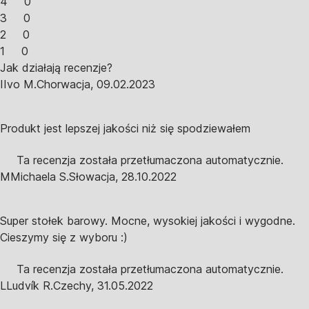
4
0
3
0
2
0
1
0
Jak działają recenzje?
I
Ivo M.
Chorwacja
,
09.02.2023
Produkt jest lepszej jakości niż się spodziewałem
Ta recenzja została przetłumaczona automatycznie.
M
Michaela S.
Słowacja
,
28.10.2022
Super stołek barowy. Mocne, wysokiej jakości i wygodne.
Cieszymy się z wyboru :)
Ta recenzja została przetłumaczona automatycznie.
L
Ludvík R.
Czechy
,
31.05.2022