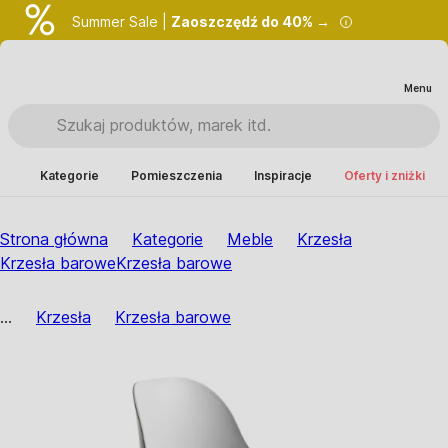
Summer Sale |
Zaoszczędź do 40% →
Menu
Kategorie
Pomieszczenia
Inspiracje
Oferty i zniżki
Strona główna
Kategorie
Meble
Krzesła
Krzesła barowe
Krzesła barowe
...
Krzesła
Krzesła barowe