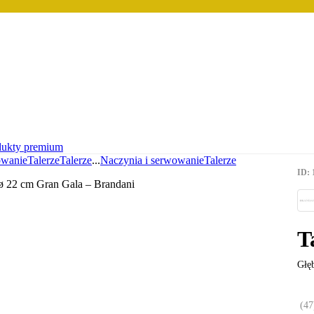
dukty premium
owanie
Talerze
Talerze
...
Naczynia i serwowanie
Talerze
ID: 
T
Głęb
(
47