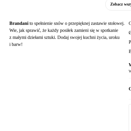
Zobacz wszy
Brandani
to spełnienie snów o przepięknej zastawie stołowej.
G
Wie, jak sprawić, że każdy posiłek zamieni się w spotkanie
Ø
z małymi dziełami sztuki. Dodaj swojej kuchni życia, uroku
P
i barw!
B
W
W
O