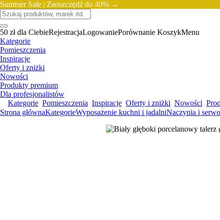
Summer Sale |
Zaoszczędź do 40% →
50 zł dla Ciebie
Rejestracja
Logowanie
Porównanie
Koszyk
Menu
Kategorie
Pomieszczenia
Inspiracje
Oferty i zniżki
Nowości
Produkty premium
Dla profesjonalistów
Kategorie
Pomieszczenia
Inspiracje
Oferty i zniżki
Nowości
Pro
Strona główna
Kategorie
Wyposażenie kuchni i jadalni
Naczynia i serw