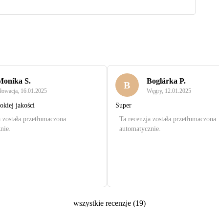
Monika S.
Boglárka P.
B
łowacja
,
16.01.2025
Węgry
,
12.01.2025
kiej jakości
Super
a została przetłumaczona
Ta recenzja została przetłumaczona
nie.
automatycznie.
wszystkie recenzje
(
19
)