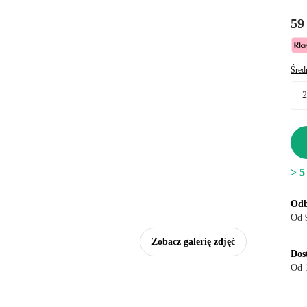
59 
Śred
> 5
Odb
Od 9
Zobacz galerię zdjęć
Dos
Od 1