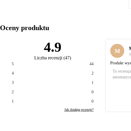
Oceny produktu
4.9
M
S
Liczba recenzji
(
47
)
Produkt wyso
5
44
Ta recenzj
4
2
automatycz
3
1
2
0
1
0
Jak działają recenzje?