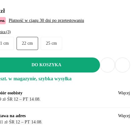
zł
Płatność w ciągu 30 dni po przetestowaniu
nica (3)
21 cm
22 cm
25 cm
DO KOSZYKA
 szt. w magazynie, szybka wysyłka
iór osobisty
Więcej
 zł
·
ŚR 12 – PT 14.08.
tawa na adres
Więcej
1 zł
·
ŚR 12 – PT 14.08.