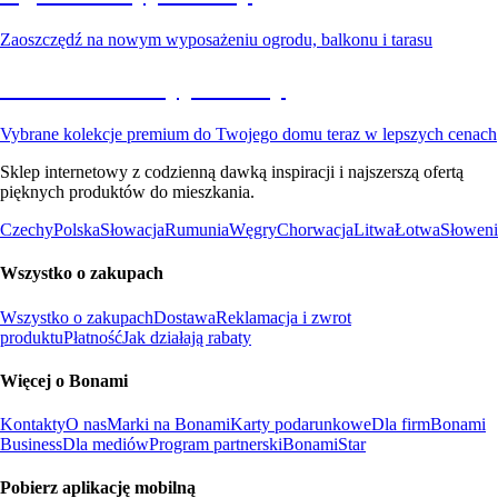
Zaoszczędź na nowym wyposażeniu ogrodu, balkonu i tarasu
Premium na wyprzedaży
Vybrane kolekcje premium do Twojego domu teraz w lepszych cenach
Sklep internetowy z codzienną dawką inspiracji i najszerszą ofertą
pięknych produktów do mieszkania.
Czechy
Polska
Słowacja
Rumunia
Węgry
Chorwacja
Litwa
Łotwa
Słoweni
Wszystko o zakupach
Wszystko o zakupach
Dostawa
Reklamacja i zwrot
produktu
Płatność
Jak działają rabaty
Więcej o Bonami
Kontakty
O nas
Marki na Bonami
Karty podarunkowe
Dla firm
Bonami
Business
Dla mediów
Program partnerski
BonamiStar
Pobierz aplikację mobilną