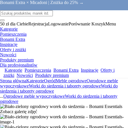
Bonami Extra × Micadoni |
Zniżka do 25% →
50 zł dla Ciebie
Rejestracja
Logowanie
Porównanie
Koszyk
Menu
Kategorie
Pomieszczenia
Bonami Extra
Inspiracje
Oferty i zniżki
Nowości
Produkty premium
Dla profesjonalistów
Kategorie
Pomieszczenia
Bonami Extra
Inspiracje
Oferty i
zniżki
Nowości
Produkty premium
Strona główna
Kategorie
Ogród
Meble ogrodowe
Ogrodowe meble
wypoczynkowe
Worki do siedzenia i taborety ogrodowe
Worki do
siedzenia i taborety ogrodowe
...
Ogrodowe meble wypoczynkowe
Worki do siedzenia i taborety
ogrodowe
Zobacz galerię zdjęć