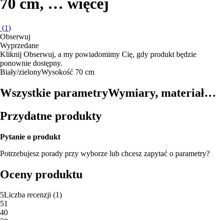
70 cm
, …
więcej
(
1
)
Obserwuj
Wyprzedane
Kliknij Obserwuj, a my powiadomimy Cię, gdy produkt będzie
ponownie dostępny.
Biały/zielony
Wysokość 70 cm
Wszystkie parametry
Wymiary, materiał…
Przydatne produkty
Pytanie o produkt
Potrzebujesz porady przy wyborze lub chcesz zapytać o parametry?
Oceny produktu
5
Liczba recenzji
(
1
)
5
1
4
0