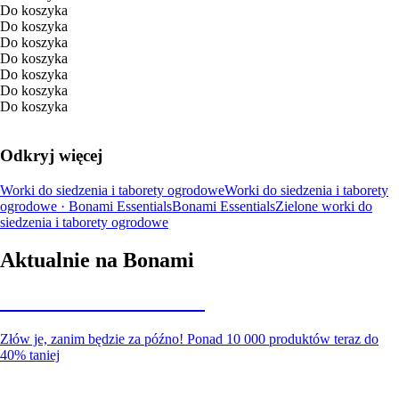
Do koszyka
Do koszyka
Do koszyka
Do koszyka
Do koszyka
Do koszyka
Do koszyka
Odkryj więcej
Worki do siedzenia i taborety ogrodowe
Worki do siedzenia i taborety
ogrodowe · Bonami Essentials
Bonami Essentials
Zielone worki do
siedzenia i taborety ogrodowe
Aktualnie na Bonami
Summer Sale do -40%
Złów je, zanim będzie za późno! Ponad 10 000 produktów teraz do
40% taniej
Ogród na wyprzedaży