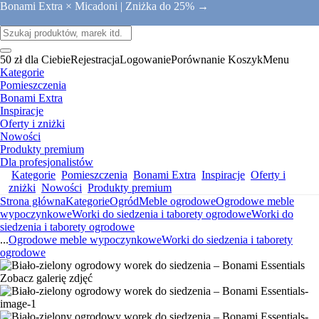
Bonami Extra × Micadoni |
Zniżka do 25% →
50 zł dla Ciebie
Rejestracja
Logowanie
Porównanie
Koszyk
Menu
Kategorie
Pomieszczenia
Bonami Extra
Inspiracje
Oferty i zniżki
Nowości
Produkty premium
Dla profesjonalistów
Kategorie
Pomieszczenia
Bonami Extra
Inspiracje
Oferty i
zniżki
Nowości
Produkty premium
Strona główna
Kategorie
Ogród
Meble ogrodowe
Ogrodowe meble
wypoczynkowe
Worki do siedzenia i taborety ogrodowe
Worki do
siedzenia i taborety ogrodowe
...
Ogrodowe meble wypoczynkowe
Worki do siedzenia i taborety
ogrodowe
Zobacz galerię zdjęć