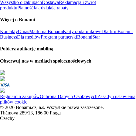
Wszystko o zakupach
Dostawa
Reklamacja i zwrot
produktu
Płatność
Jak działają rabaty
Więcej o Bonami
Kontakty
O nas
Marki na Bonami
Karty podarunkowe
Dla firm
Bonami
Business
Dla mediów
Program partnerski
BonamiStar
Pobierz aplikację mobilną
Obserwuj nas w mediach społecznościowych
Regulamin zakupów
Ochrona Danych Osobowych
Zasady i ustawienia
plików cookie
© 2026 Bonami.cz, a.s. Wszystkie prawa zastrzeżone.
Thámova 289/13, 186 00 Praga
Czechy