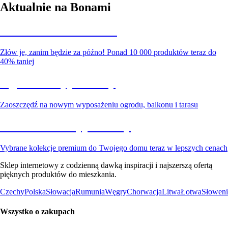
Aktualnie na Bonami
Summer Sale do -40%
Złów je, zanim będzie za późno! Ponad 10 000 produktów teraz do
40% taniej
Ogród na wyprzedaży
Zaoszczędź na nowym wyposażeniu ogrodu, balkonu i tarasu
Premium na wyprzedaży
Vybrane kolekcje premium do Twojego domu teraz w lepszych cenach
Sklep internetowy z codzienną dawką inspiracji i najszerszą ofertą
pięknych produktów do mieszkania.
Czechy
Polska
Słowacja
Rumunia
Węgry
Chorwacja
Litwa
Łotwa
Słoweni
Wszystko o zakupach