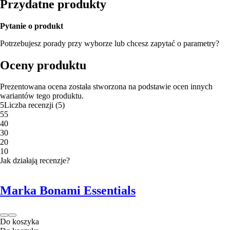
Przydatne produkty
Pytanie o produkt
Potrzebujesz porady przy wyborze lub chcesz zapytać o parametry?
Oceny produktu
Prezentowana ocena została stworzona na podstawie ocen innych
wariantów tego produktu.
5
Liczba recenzji
(
5
)
5
5
4
0
3
0
2
0
1
0
Jak działają recenzje?
Marka Bonami Essentials
Do koszyka