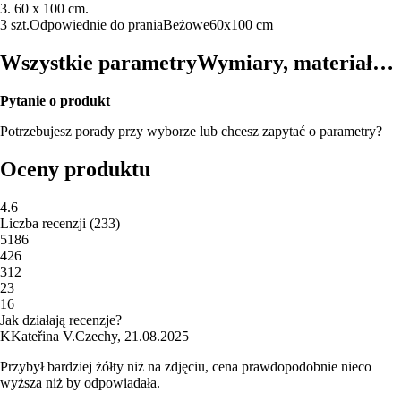
3. 60 x 100 cm.
3 szt.
Odpowiednie do prania
Beżowe
60x100 cm
Wszystkie parametry
Wymiary, materiał…
Pytanie o produkt
Potrzebujesz porady przy wyborze lub chcesz zapytać o parametry?
Oceny produktu
4.6
Liczba recenzji
(
233
)
5
186
4
26
3
12
2
3
1
6
Jak działają recenzje?
K
Kateřina V.
Czechy
,
21.08.2025
Przybył bardziej żółty niż na zdjęciu, cena prawdopodobnie nieco
wyższa niż by odpowiadała.