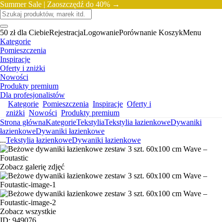
Summer Sale |
Zaoszczędź do 40% →
50 zł dla Ciebie
Rejestracja
Logowanie
Porównanie
Koszyk
Menu
Kategorie
Pomieszczenia
Inspiracje
Oferty i zniżki
Nowości
Produkty premium
Dla profesjonalistów
Kategorie
Pomieszczenia
Inspiracje
Oferty i
zniżki
Nowości
Produkty premium
Strona główna
Kategorie
Tekstylia
Tekstylia łazienkowe
Dywaniki
łazienkowe
Dywaniki łazienkowe
...
Tekstylia łazienkowe
Dywaniki łazienkowe
Zobacz galerię zdjęć
Zobacz wszystkie
ID: 949076