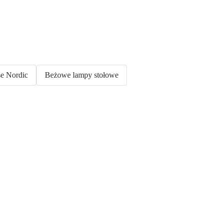
e Nordic
Beżowe lampy stołowe
Ogród na
wyprzedaży