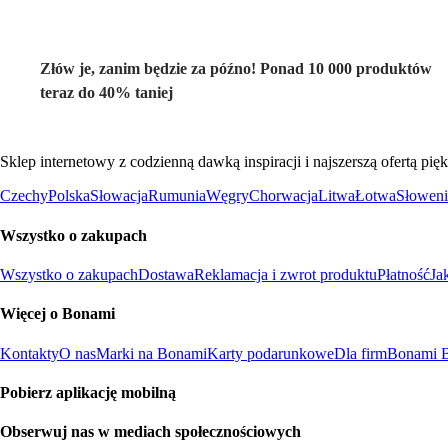
Złów je, zanim będzie za późno! Ponad 10 000 produktów
teraz do 40% taniej
Sklep internetowy z codzienną dawką inspiracji i najszerszą ofertą p
Czechy
Polska
Słowacja
Rumunia
Węgry
Chorwacja
Litwa
Łotwa
Słoweni
Wszystko o zakupach
Wszystko o zakupach
Dostawa
Reklamacja i zwrot produktu
Płatność
Ja
Więcej o Bonami
Kontakty
O nas
Marki na Bonami
Karty podarunkowe
Dla firm
Bonami B
Pobierz aplikację mobilną
Obserwuj nas w mediach społecznościowych