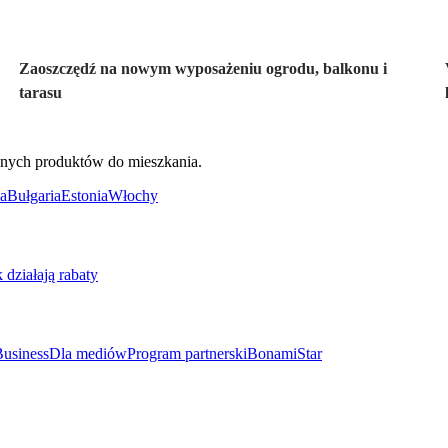
Zaoszczędź na nowym wyposażeniu ogrodu, balkonu i
tarasu
ięknych produktów do mieszkania.
a
Bułgaria
Estonia
Włochy
k działają rabaty
usiness
Dla mediów
Program partnerski
BonamiStar