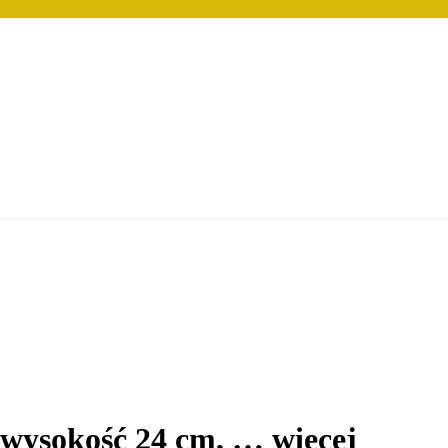
 wysokość 24 cm
, …
więcej