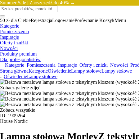
Summer Sale |
Zaoszczędź do 40% →
50 zł dla Ciebie
Rejestracja
Logowanie
Porównanie
Koszyk
Menu
Kategorie
Pomieszczenia
Inspiracje
Oferty i zniżki
Nowości
Produkty premium
Dla profesjonalistów
Kategorie
Pomieszczenia
Inspiracje
Oferty i zniżki
Nowości
Pro
Strona główna
Kategorie
Oświetlenie
Lampy stołowe
Lampy stołowe
...
Oświetlenie
Lampy stołowe
Zobacz galerię zdjęć
Zobacz wszystkie
ID: 1909264
House Nordic
Lampa stołowa Morley
Z teksty