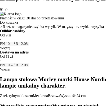
91 zł
Płatność w ciągu 30 dni po przetestowaniu
Do koszyka
> 5 szt. w magazynie, szybka wysyłka
W magazynie, szybka wysyłka
Odbiór osobisty
Od 9 zł
·
PN 10 – ŚR 12.08.
Więcej
Dostawa na adres
Od 11 zł
·
PN 10 – ŚR 12.08.
Więcej
Lampa stołowa Morley marki House Nordic. 
lampie unikalny charakter.
Z tekstylnym kloszem
Metalowa
Beżowa
Wysokość 24 cm
Wszystkie parametry
Wymiary, materiał…