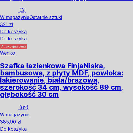
(
3
)
W magazynie
Ostatnie sztuki
321 zł
Do koszyka
Do koszyka
Atrakcyjna cena
Wenko
Szafka łazienkowa Finja
Niska,
bambusowa, z płyty MDF, powłoka:
lakierowanie, biała/brązowa,
szerokość 34 cm, wysokość 89 cm,
głębokość 30 cm
(
62
)
W magazynie
385,90 zł
Do koszyka