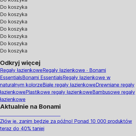
Do koszyka
Do koszyka
Do koszyka
Do koszyka
Do koszyka
Do koszyka
Do koszyka
Odkryj więcej
Regały łazienkowe
Regały łazienkowe · Bonami
Essentials
Bonami Essentials
Regały łazienkowe w
naturalnym kolorze
Białe regały łazienkowe
Drewniane regały
łazienkowe
Plastikowe regały łazienkowe
Bambusowe regały
łazienkowe
Aktualnie na Bonami
Summer Sale do -40%
Złów je, zanim będzie za późno! Ponad 10 000 produktów
teraz do 40% taniej
Ogród na wyprzedaży